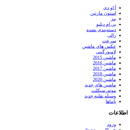
آ او دی
استون مارتین
بنز
بی ام دبلیو
دسته‌بندی نشده
رالی
سرعت
عکس های ماشین
لامبورگینی
ماشین 2015
ماشین 2016
ماشین 2017
ماشین 2018
ماشین 2020
ماشین های جدید
موتورسیکلت
وسیله نقلیه جدید
یاماها
اطلاعات
ورود
خوراک ورودی‌ها