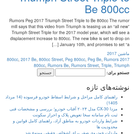
Be 800cc
Rumors Peg 2017 Triumph Street Triple to Be 800cc The rumor
mill says that this video from Triumph is teasing us an “all new”
Triumph Street Triple for the 2017 model year, which will see a
displacement increase to 800cc. The new bike is set to drop on
January 10th, and promises to set “a […]
ماشین 2017
,
2017 Be
,
800cc Street
,
Peg 800cc
,
Peg Be
,
Rumors
2017 800cc
800cc
,
Rumors Be
,
Rumors Street
,
Triple
,
Triumph
جستجو برای:
نوشته‌های تازه
راهنمای کامل مراحل و شرایط اسقاط خودرو فرسوده (14 مرداد
1405)
مزدا CX-30 مدل ۲۰۲۴ آفتاب خودرو؛ بررسی و مشخصات فنی
ثبت نام سامانه سخا تعویض پلاک و احراز سکونت
شرایط واردات خودرو به مناطق آزاد، راهنمای کامل قوانین و
محدودیت ها
واردات خودروی صفر برای اشخاص حقیقی ممنوع شد