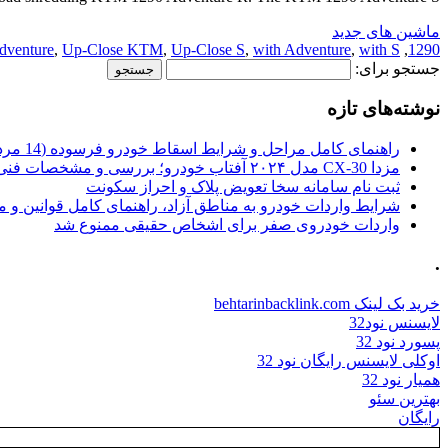
ماشین های جدید
dventure
,
Up-Close KTM
,
Up-Close S
,
with Adventure
,
with S
,
1290
جستجو برای:
نوشته‌های تازه
راهنمای کامل مراحل و شرایط اسقاط خودرو فرسوده (14 مرداد 1405)
مزدا CX-30 مدل ۲۰۲۴ آفتاب خودرو؛ بررسی و مشخصات فنی
ثبت نام سامانه سخا تعویض پلاک و احراز سکونت
شرایط واردات خودرو به مناطق آزاد، راهنمای کامل قوانین و 
واردات خودروی صفر برای اشخاص حقیقی ممنوع شد
.
خرید بک لینک behtarinbacklink.com
لایسنس نود32
پسورد نود 32
اوکلی لایسنس رایگان نود 32
همیار نود 32
بهترین سئو
رایگان