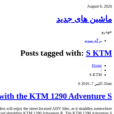
August 6, 2026
ماشین های جدید
خودرو
برگه نمونه
Posts tagged with:
S KTM
Home
/
S KTM
Date:
اکتبر 7, 2016
0
with the KTM 1290 Adventure S
s will enjoy the street-focused ADV bike, as it straddles somewhere
road shredding KTM 1290 Adventure R. The KTM 1290 Adventure S […]