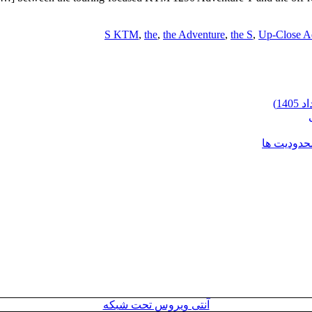
S KTM
,
the
,
the Adventure
,
the S
,
Up-Close A
محدودیت ها
آنتی ویروس تحت شبکه