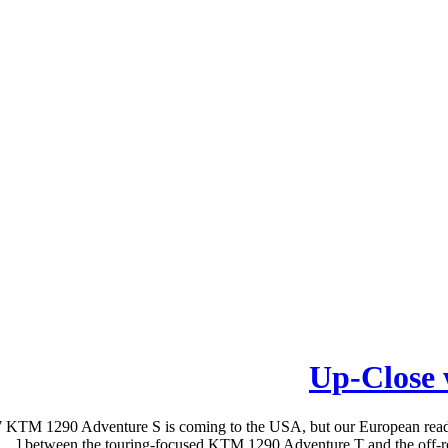
Up-Close 
 KTM 1290 Adventure S is coming to the USA, but our European reader
between the touring-focused KTM 1290 Adventure T and the off-