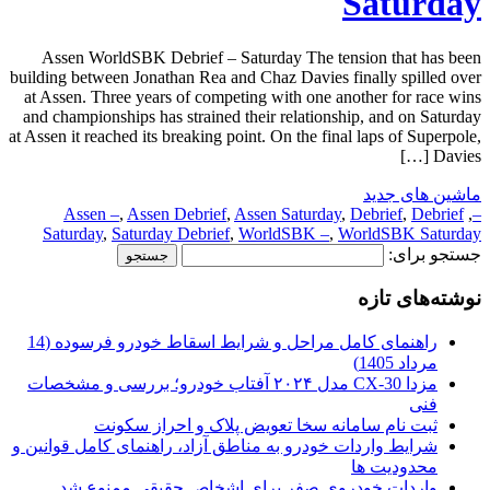
Saturday
Assen WorldSBK Debrief – Saturday The tension that has been
building between Jonathan Rea and Chaz Davies finally spilled over
at Assen. Three years of competing with one another for race wins
and championships has strained their relationship, and on Saturday
at Assen it reached its breaking point. On the final laps of Superpole,
Davies […]
ماشین های جدید
Assen –
,
Assen Debrief
,
Assen Saturday
,
Debrief
,
Debrief
,
–
Saturday
,
Saturday Debrief
,
WorldSBK –
,
WorldSBK Saturday
جستجو برای:
نوشته‌های تازه
راهنمای کامل مراحل و شرایط اسقاط خودرو فرسوده (14
مرداد 1405)
مزدا CX-30 مدل ۲۰۲۴ آفتاب خودرو؛ بررسی و مشخصات
فنی
ثبت نام سامانه سخا تعویض پلاک و احراز سکونت
شرایط واردات خودرو به مناطق آزاد، راهنمای کامل قوانین و
محدودیت ها
واردات خودروی صفر برای اشخاص حقیقی ممنوع شد