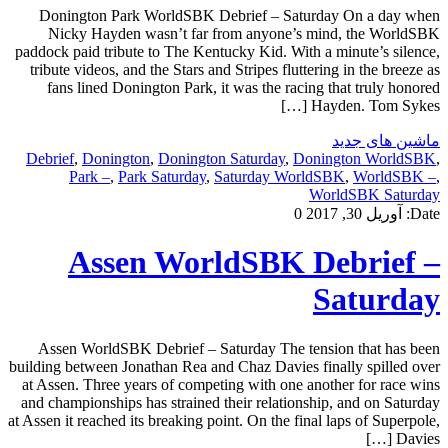
Donington Park WorldSBK Debrief – Saturday On a day when
Nicky Hayden wasn’t far from anyone’s mind, the WorldSBK
paddock paid tribute to The Kentucky Kid. With a minute’s silence,
tribute videos, and the Stars and Stripes fluttering in the breeze as
fans lined Donington Park, it was the racing that truly honored
Hayden. Tom Sykes […]
ماشین های جدید
Debrief
,
Donington
,
Donington Saturday
,
Donington WorldSBK
,
Park –
,
Park Saturday
,
Saturday WorldSBK
,
WorldSBK –
,
WorldSBK Saturday
Date:
آوریل 30, 2017
0
Assen WorldSBK Debrief –
Saturday
Assen WorldSBK Debrief – Saturday The tension that has been
building between Jonathan Rea and Chaz Davies finally spilled over
at Assen. Three years of competing with one another for race wins
and championships has strained their relationship, and on Saturday
at Assen it reached its breaking point. On the final laps of Superpole,
Davies […]