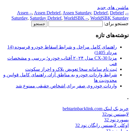
ماشین های جدید
Assen –
,
Assen Debrief
,
Assen Saturday
,
Debrief
,
Debrief
,
–
Saturday
,
Saturday Debrief
,
WorldSBK –
,
WorldSBK Saturday
جستجو برای:
نوشته‌های تازه
راهنمای کامل مراحل و شرایط اسقاط خودرو فرسوده (14
مرداد 1405)
مزدا CX-30 مدل ۲۰۲۴ آفتاب خودرو؛ بررسی و مشخصات
فنی
ثبت نام سامانه سخا تعویض پلاک و احراز سکونت
شرایط واردات خودرو به مناطق آزاد، راهنمای کامل قوانین و
محدودیت ها
واردات خودروی صفر برای اشخاص حقیقی ممنوع شد
.
خرید بک لینک behtarinbacklink.com
لایسنس نود32
پسورد نود 32
اوکلی لایسنس رایگان نود 32
همیار نود 32