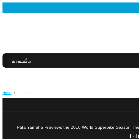
برگه نمونه
Home
/
Season the
Pata Yamaha Previews the 2016 World Superbike Season The 20