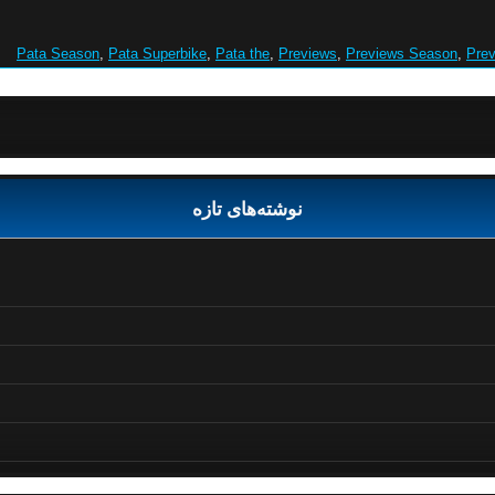
Pata Season
,
Pata Superbike
,
Pata the
,
Previews
,
Previews Season
,
Prev
نوشته‌های تازه