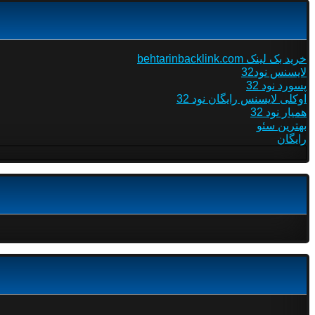
خرید بک لینک behtarinbacklink.com
لایسنس نود32
پسورد نود 32
اوکلی لایسنس رایگان نود 32
همیار نود 32
بهترین سئو
رایگان