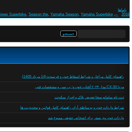
یاماها
iews Superbike
,
Season the
,
Yamaha Season
,
Yamaha Superbike
,
2016 –
جستجو
برای:
راهنمای کامل مراحل و شرایط اسقاط خودرو فرسوده (14 مرداد 1405)
مزدا CX-30 مدل ۲۰۲۴ آفتاب خودرو؛ بررسی و مشخصات فنی
ثبت نام سامانه سخا تعویض پلاک و احراز سکونت
شرایط واردات خودرو به مناطق آزاد، راهنمای کامل قوانین و محدودیت ها
واردات خودروی صفر برای اشخاص حقیقی ممنوع شد