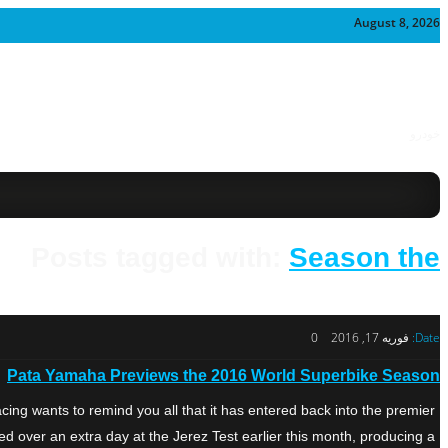
August 8, 2026
خودرو
Posts tagged with:
Season the
Date:
فوریه 17, 2016
0
Pata Yamaha Previews the 2016 World Superbike Season
 wants to remind you all that it has entered back into the premier
ver an extra day at the Jerez Test earlier this month, producing a […]