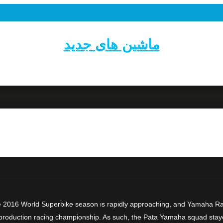
ماشین های جدید
16 World Superbike season is rapidly approaching, and Yamaha Racing
production racing championship. As such, the Pata Yamaha squad stayed o