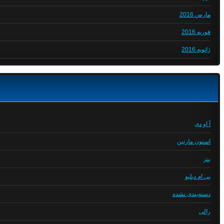
مارس 2016
فوریه 2016
ژانویه 2016
آ او دی
استون مارتین
بنز
بی ام دبلیو
دسته‌بندی نشده
رالی