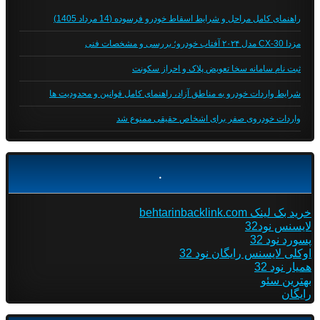
راهنمای کامل مراحل و شرایط اسقاط خودرو فرسوده (14 مرداد 1405)
مزدا CX-30 مدل ۲۰۲۴ آفتاب خودرو؛ بررسی و مشخصات فنی
ثبت نام سامانه سخا تعویض پلاک و احراز سکونت
شرایط واردات خودرو به مناطق آزاد، راهنمای کامل قوانین و محدودیت ها
واردات خودروی صفر برای اشخاص حقیقی ممنوع شد
.
خرید بک لینک behtarinbacklink.com
لایسنس نود32
پسورد نود 32
اوکلی لایسنس رایگان نود 32
همیار نود 32
بهترین سئو
رایگان