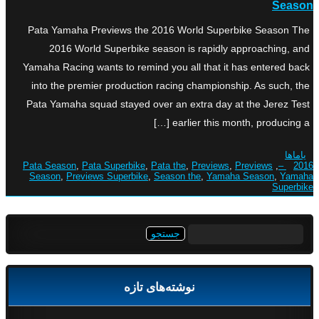
Season
Pata Yamaha Previews the 2016 World Superbike Season The
2016 World Superbike season is rapidly approaching, and
Yamaha Racing wants to remind you all that it has entered back
into the premier production racing championship. As such, the
Pata Yamaha squad stayed over an extra day at the Jerez Test
earlier this month, producing a […]
یاماها
Pata Season
,
Pata Superbike
,
Pata the
,
Previews
,
Previews
,
2016 –
Season
,
Previews Superbike
,
Season the
,
Yamaha Season
,
Yamaha
Superbike
جستجو
برای:
نوشته‌های تازه