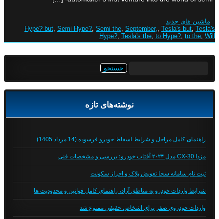
ماشین های جدید
Hype? but
,
Semi Hype?
,
Semi the
,
September,
,
Tesla's but
,
Tesla's
Hype?
,
Tesla's the
,
to Hype?
,
to the
,
Will
جستجو
برای:
نوشته‌های تازه
راهنمای کامل مراحل و شرایط اسقاط خودرو فرسوده (14 مرداد 1405)
مزدا CX-30 مدل ۲۰۲۴ آفتاب خودرو؛ بررسی و مشخصات فنی
ثبت نام سامانه سخا تعویض پلاک و احراز سکونت
شرایط واردات خودرو به مناطق آزاد، راهنمای کامل قوانین و محدودیت ها
واردات خودروی صفر برای اشخاص حقیقی ممنوع شد