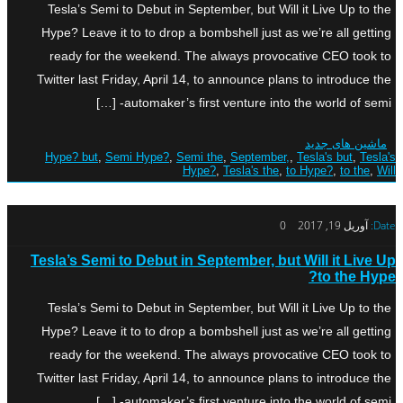
Tesla’s Semi to Debut in September, but Will it Live Up to the
Hype? Leave it to to drop a bombshell just as we’re all getting
ready for the weekend. The always provocative CEO took to
Twitter last Friday, April 14, to announce plans to introduce the
automaker’s first venture into the world of semi- […]
ماشین های جدید
Hype? but
,
Semi Hype?
,
Semi the
,
September,
,
Tesla's but
,
Tesla's
Hype?
,
Tesla's the
,
to Hype?
,
to the
,
Will
Date:
آوریل 19, 2017
0
Tesla’s Semi to Debut in September, but Will it Live Up
to the Hype?
Tesla’s Semi to Debut in September, but Will it Live Up to the
Hype? Leave it to to drop a bombshell just as we’re all getting
ready for the weekend. The always provocative CEO took to
Twitter last Friday, April 14, to announce plans to introduce the
automaker’s first venture into the world of semi- […]