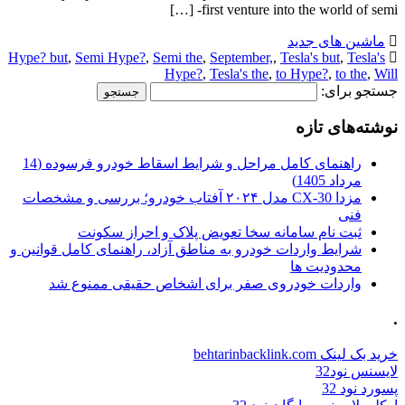
first venture into the world of semi- […]
ماشین های جدید
Hype? but
,
Semi Hype?
,
Semi the
,
September,
,
Tesla's but
,
Tesla's
Hype?
,
Tesla's the
,
to Hype?
,
to the
,
Will
جستجو برای:
نوشته‌های تازه
راهنمای کامل مراحل و شرایط اسقاط خودرو فرسوده (14
مرداد 1405)
مزدا CX-30 مدل ۲۰۲۴ آفتاب خودرو؛ بررسی و مشخصات
فنی
ثبت نام سامانه سخا تعویض پلاک و احراز سکونت
شرایط واردات خودرو به مناطق آزاد، راهنمای کامل قوانین و
محدودیت ها
واردات خودروی صفر برای اشخاص حقیقی ممنوع شد
.
خرید بک لینک behtarinbacklink.com
لایسنس نود32
پسورد نود 32