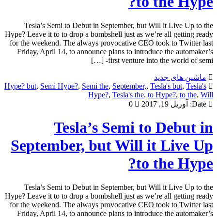
to the Hype?
Tesla’s Semi to Debut in September, but Will it Live Up to the
Hype? Leave it to to drop a bombshell just as we’re all getting ready
for the weekend. The always provocative CEO took to Twitter last
Friday, April 14, to announce plans to introduce the automaker’s
first venture into the world of semi- […]
ماشین های جدید
Hype? but
,
Semi Hype?
,
Semi the
,
September,
,
Tesla's but
,
Tesla's
Hype?
,
Tesla's the
,
to Hype?
,
to the
,
Will
Date:
آوریل 19, 2017
0
Tesla’s Semi to Debut in
September, but Will it Live Up
to the Hype?
Tesla’s Semi to Debut in September, but Will it Live Up to the
Hype? Leave it to to drop a bombshell just as we’re all getting ready
for the weekend. The always provocative CEO took to Twitter last
Friday, April 14, to announce plans to introduce the automaker’s