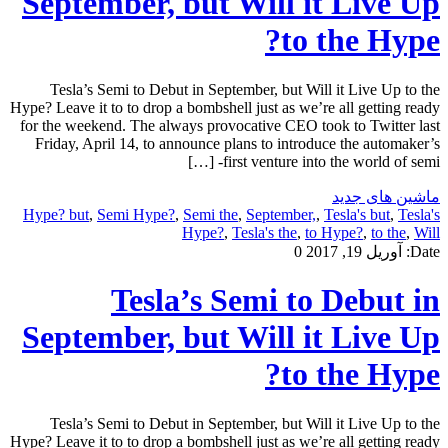
September, but Will it Live Up
to the Hype?
Tesla’s Semi to Debut in September, but Will it Live Up to the
Hype? Leave it to to drop a bombshell just as we’re all getting ready
for the weekend. The always provocative CEO took to Twitter last
Friday, April 14, to announce plans to introduce the automaker’s
first venture into the world of semi- […]
ماشین های جدید
Hype? but
,
Semi Hype?
,
Semi the
,
September,
,
Tesla's but
,
Tesla's
Hype?
,
Tesla's the
,
to Hype?
,
to the
,
Will
Date:
آوریل 19, 2017
0
Tesla’s Semi to Debut in
September, but Will it Live Up
to the Hype?
Tesla’s Semi to Debut in September, but Will it Live Up to the
Hype? Leave it to to drop a bombshell just as we’re all getting ready