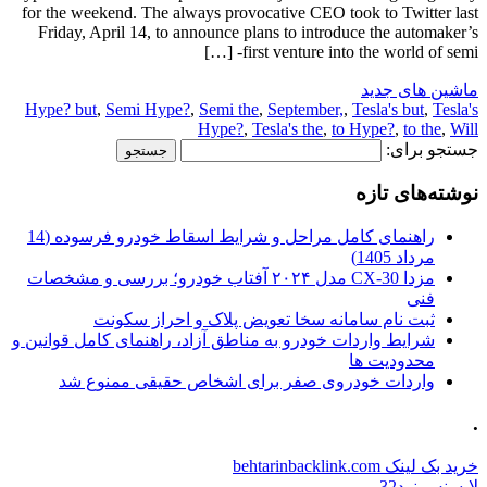
for the weekend. The always provocative CEO took to Twitter last
Friday, April 14, to announce plans to introduce the automaker’s
first venture into the world of semi- […]
ماشین های جدید
Hype? but
,
Semi Hype?
,
Semi the
,
September,
,
Tesla's but
,
Tesla's
Hype?
,
Tesla's the
,
to Hype?
,
to the
,
Will
جستجو برای:
نوشته‌های تازه
راهنمای کامل مراحل و شرایط اسقاط خودرو فرسوده (14
مرداد 1405)
مزدا CX-30 مدل ۲۰۲۴ آفتاب خودرو؛ بررسی و مشخصات
فنی
ثبت نام سامانه سخا تعویض پلاک و احراز سکونت
شرایط واردات خودرو به مناطق آزاد، راهنمای کامل قوانین و
محدودیت ها
واردات خودروی صفر برای اشخاص حقیقی ممنوع شد
.
خرید بک لینک behtarinbacklink.com
لایسنس نود32