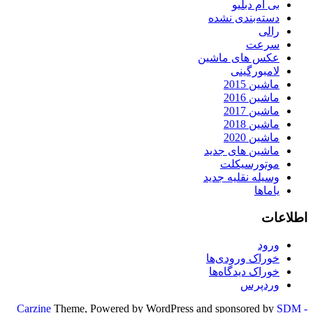
بی ام دبلیو
دسته‌بندی نشده
رالی
سرعت
عکس های ماشین
لامبورگینی
ماشین 2015
ماشین 2016
ماشین 2017
ماشین 2018
ماشین 2020
ماشین های جدید
موتورسیکلت
وسیله نقلیه جدید
یاماها
اطلاعات
ورود
خوراک ورودی‌ها
خوراک دیدگاه‌ها
وردپرس
Carzine
Theme, Powered by WordPress and sponsored by
SDM -