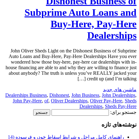
Dishonest Business of
Subprime Auto Loans and
Buy-Here, Pay-Here
Dealerships
John Oliver Sheds Light on the Dishonest Business of Subprime
Auto Loans and Buy-Here, Pay-Here Dealerships Have you ever
wondered how those buy-here, pay-here car dealerships with in-
house financing are able to and why they are willing to finance just
about anybody? The truth is unless you’ve REALLY jacked your
credit up (and I’m talking […]
ماشین های جدید
Dealerships Business
,
Dishonest
,
John Business
,
John Dealerships
,
John Pay-Here
,
of
,
Oliver Dealerships
,
Oliver Pay-Here
,
Sheds
Dealerships
,
Sheds Pay-Here
جستجو برای:
نوشته‌های تازه
راهنمای کامل مراحل و شرایط اسقاط خودرو فرسوده (14