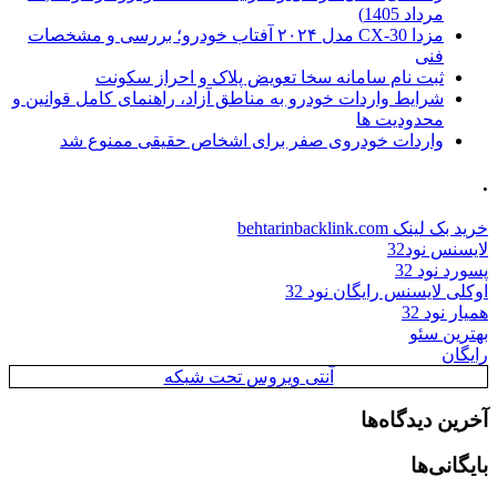
مرداد 1405)
مزدا CX-30 مدل ۲۰۲۴ آفتاب خودرو؛ بررسی و مشخصات
فنی
ثبت نام سامانه سخا تعویض پلاک و احراز سکونت
شرایط واردات خودرو به مناطق آزاد، راهنمای کامل قوانین و
محدودیت ها
واردات خودروی صفر برای اشخاص حقیقی ممنوع شد
.
خرید بک لینک behtarinbacklink.com
لایسنس نود32
پسورد نود 32
اوکلی لایسنس رایگان نود 32
همیار نود 32
بهترین سئو
رایگان
آنتی ویروس تحت شبکه
آخرین دیدگاه‌ها
بایگانی‌ها