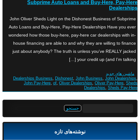
Subprime Auto Loans and Buy-Here, Pay-Here
Dealerships
John Oliver Sheds Light on the Dishonest Business of Subprime
Auto Loans and Buy-Here, Pay-Here Dealerships Have you ever
wondered how those buy-here, pay-here car dealerships with in-
house financing are able to and why they are willing to finance
just about anybody? The truth is unless you’ve REALLY jacked
your credit up (and I’m talking […]
ماشین های جدید
Dealerships Business
,
Dishonest
,
John Business
,
John Dealerships
,
John Pay-Here
,
of
,
Oliver Dealerships
,
Oliver Pay-Here
,
Sheds
Dealerships
,
Sheds Pay-Here
جستجو
برای:
نوشته‌های تازه