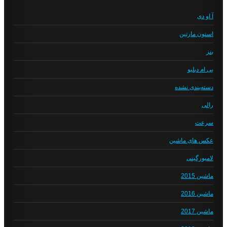
آ او دی
استون مارتین
بنز
بی ام دبلیو
دسته‌بندی نشده
رالی
سرعت
عکس های ماشین
لامبورگینی
ماشین 2015
ماشین 2016
ماشین 2017