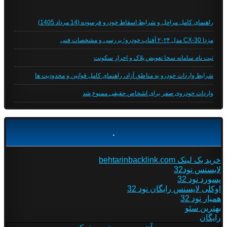
راهنمای کامل مراحل و شرایط اسقاط خودرو فرسوده (14 مرداد 1405)
مزدا CX-30 مدل ۲۰۲۴ آفتاب خودرو؛ بررسی و مشخصات فنی
ثبت نام سامانه سخا تعویض پلاک و احراز سکونت
شرایط واردات خودرو به مناطق آزاد، راهنمای کامل قوانین و محدودیت ها
واردات خودروی صفر برای اشخاص حقیقی ممنوع شد
.
خرید بک لینک behtarinbacklink.com
لایسنس نود32
پسورد نود 32
اوکلی لایسنس رایگان نود 32
همیار نود 32
بهترین سئو
رایگان