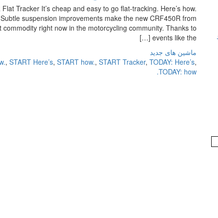
t Tracker It’s cheap and easy to go flat-tracking. Here’s how.
ubtle suspension improvements make the new CRF450R from
t commodity right now in the motorcycling community. Thanks to
events like the […]
ماشین های جدید
w.
,
START Here’s
,
START how.
,
START Tracker
,
TODAY: Here’s
,
TODAY: how.