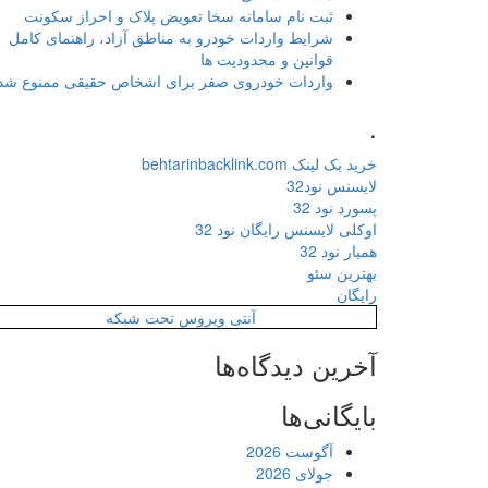
ثبت نام سامانه سخا تعویض پلاک و احراز سکونت
شرایط واردات خودرو به مناطق آزاد، راهنمای کامل
قوانین و محدودیت ها
واردات خودروی صفر برای اشخاص حقیقی ممنوع شد
.
خرید بک لینک behtarinbacklink.com
لایسنس نود32
پسورد نود 32
اوکلی لایسنس رایگان نود 32
همیار نود 32
بهترین سئو
رایگان
آنتی ویروس تحت شبکه
آخرین دیدگاه‌ها
بایگانی‌ها
آگوست 2026
جولای 2026