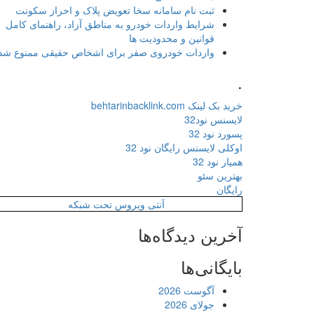
ثبت نام سامانه سخا تعویض پلاک و احراز سکونت
شرایط واردات خودرو به مناطق آزاد، راهنمای کامل
قوانین و محدودیت ها
واردات خودروی صفر برای اشخاص حقیقی ممنوع شد
.
خرید بک لینک behtarinbacklink.com
لایسنس نود32
پسورد نود 32
اوکلی لایسنس رایگان نود 32
همیار نود 32
بهترین سئو
رایگان
آنتی ویروس تحت شبکه
آخرین دیدگاه‌ها
بایگانی‌ها
آگوست 2026
جولای 2026