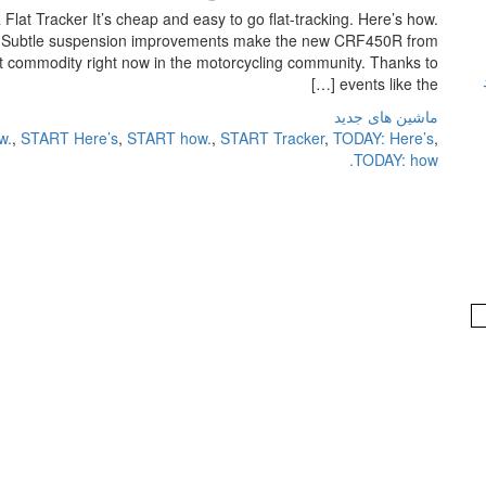
t Tracker It’s cheap and easy to go flat-tracking. Here’s how.
ubtle suspension improvements make the new CRF450R from
t commodity right now in the motorcycling community. Thanks to
events like the […]
ماشین های جدید
w.
,
START Here’s
,
START how.
,
START Tracker
,
TODAY: Here’s
,
TODAY: how.