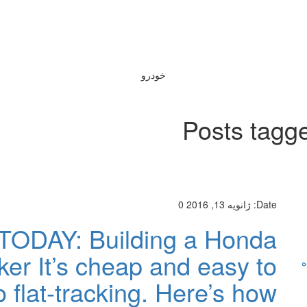
خودرو
Posts tagg
Date:
ژانویه 13, 2016
0
TODAY: Building a Honda
er It’s cheap and easy to
ه
 flat-tracking. Here’s how.