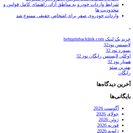
شرایط واردات خودرو به مناطق آزاد، راهنمای کامل قوانین و
محدودیت ها
واردات خودروی صفر برای اشخاص حقیقی ممنوع شد
.
خرید بک لینک behtarinbacklink.com
لایسنس نود32
پسورد نود 32
اوکلی لایسنس رایگان نود 32
همیار نود 32
بهترین سئو
رایگان
آخرین دیدگاه‌ها
بایگانی‌ها
آگوست 2026
جولای 2026
ژوئن 2026
فوریه 2026
ژانویه 2026