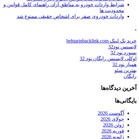
شرایط واردات خودرو به مناطق آزاد، راهنمای کامل قوانین و
محدودیت ها
واردات خودروی صفر برای اشخاص حقیقی ممنوع شد
.
خرید بک لینک behtarinbacklink.com
لایسنس نود32
پسورد نود 32
اوکلی لایسنس رایگان نود 32
همیار نود 32
بهترین سئو
رایگان
آخرین دیدگاه‌ها
بایگانی‌ها
آگوست 2026
جولای 2026
ژوئن 2026
فوریه 2026
ژانویه 2026