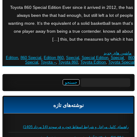
Toyota 860 Special Edition Ever since it arrived in 2012, the has
always been the that had enough, but still left a lot of people
wanting more. It’s the equivalent of a solid basketball team that’s
one player away from being a true contender. knows all about
this, but the measures by which it has […]
ماشین های جدید
,
860 Special
,
Edition 860
,
Special
,
Special Edition
,
Special
860 Edition
Special
,
Toyota –
,
Toyota 860
,
Toyota Edition
,
Toyota Special
جستجو
برای:
نوشته‌های تازه
راهنمای کامل مراحل و شرایط اسقاط خودرو فرسوده (14 مرداد 1405)