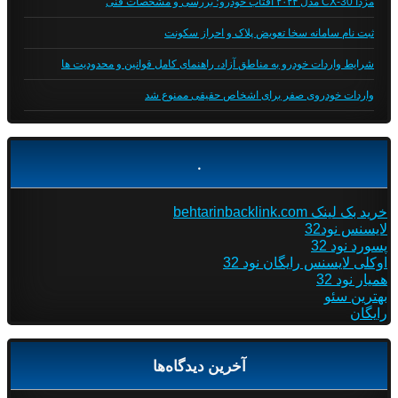
مزدا CX-30 مدل ۲۰۲۴ آفتاب خودرو؛ بررسی و مشخصات فنی
ثبت نام سامانه سخا تعویض پلاک و احراز سکونت
شرایط واردات خودرو به مناطق آزاد، راهنمای کامل قوانین و محدودیت ها
واردات خودروی صفر برای اشخاص حقیقی ممنوع شد
.
خرید بک لینک behtarinbacklink.com
لایسنس نود32
پسورد نود 32
اوکلی لایسنس رایگان نود 32
همیار نود 32
بهترین سئو
رایگان
آخرین دیدگاه‌ها