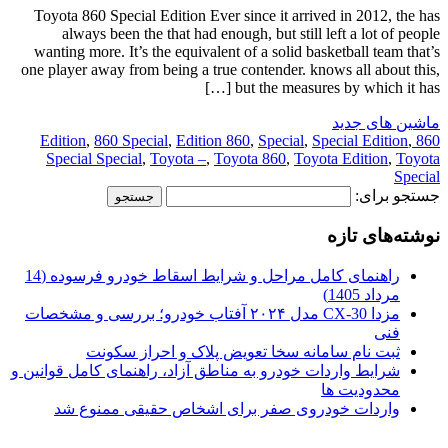
Toyota 860 Special Edition Ever since it arrived in 2012, the has
always been the that had enough, but still left a lot of people
wanting more. It’s the equivalent of a solid basketball team that’s
one player away from being a true contender. knows all about this,
but the measures by which it has […]
ماشین های جدید
,
860 Special
,
Edition 860
,
Special
,
Special Edition
,
860 Edition
Special Special
,
Toyota –
,
Toyota 860
,
Toyota Edition
,
Toyota
Special
جستجو برای:
نوشته‌های تازه
راهنمای کامل مراحل و شرایط اسقاط خودرو فرسوده (14
مرداد 1405)
مزدا CX-30 مدل ۲۰۲۴ آفتاب خودرو؛ بررسی و مشخصات
فنی
ثبت نام سامانه سخا تعویض پلاک و احراز سکونت
شرایط واردات خودرو به مناطق آزاد، راهنمای کامل قوانین و
محدودیت ها
واردات خودروی صفر برای اشخاص حقیقی ممنوع شد
.