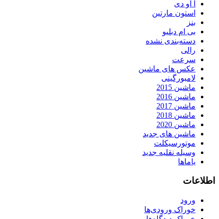
آ او دی
استون مارتین
بنز
بی ام دبلیو
دسته‌بندی نشده
رالی
سرعت
عکس های ماشین
لامبورگینی
ماشین 2015
ماشین 2016
ماشین 2017
ماشین 2018
ماشین 2020
ماشین های جدید
موتورسیکلت
وسیله نقلیه جدید
یاماها
اطلاعات
ورود
خوراک ورودی‌ها
خوراک دیدگاه‌ها