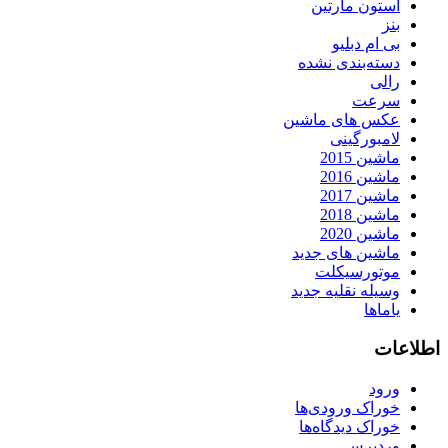
استون مارتین
بنز
بی ام دبلیو
دسته‌بندی نشده
رالی
سرعت
عکس های ماشین
لامبورگینی
ماشین 2015
ماشین 2016
ماشین 2017
ماشین 2018
ماشین 2020
ماشین های جدید
موتورسیکلت
وسیله نقلیه جدید
یاماها
اطلاعات
ورود
خوراک ورودی‌ها
خوراک دیدگاه‌ها
وردپرس