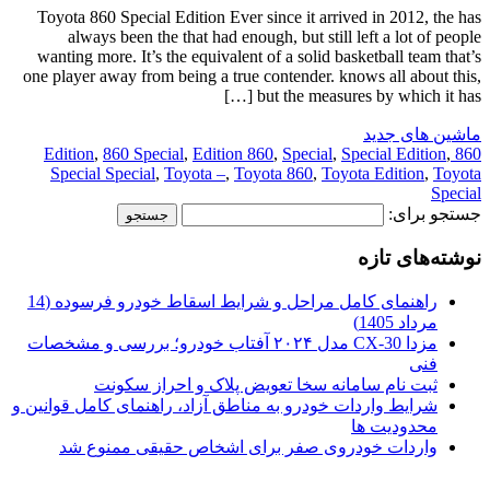
Toyota 860 Special Edition Ever since it arrived in 2012, the has
always been the that had enough, but still left a lot of people
wanting more. It’s the equivalent of a solid basketball team that’s
one player away from being a true contender. knows all about this,
but the measures by which it has […]
ماشین های جدید
,
860 Special
,
Edition 860
,
Special
,
Special Edition
,
860 Edition
Special Special
,
Toyota –
,
Toyota 860
,
Toyota Edition
,
Toyota
Special
جستجو برای:
نوشته‌های تازه
راهنمای کامل مراحل و شرایط اسقاط خودرو فرسوده (14
مرداد 1405)
مزدا CX-30 مدل ۲۰۲۴ آفتاب خودرو؛ بررسی و مشخصات
فنی
ثبت نام سامانه سخا تعویض پلاک و احراز سکونت
شرایط واردات خودرو به مناطق آزاد، راهنمای کامل قوانین و
محدودیت ها
واردات خودروی صفر برای اشخاص حقیقی ممنوع شد
.