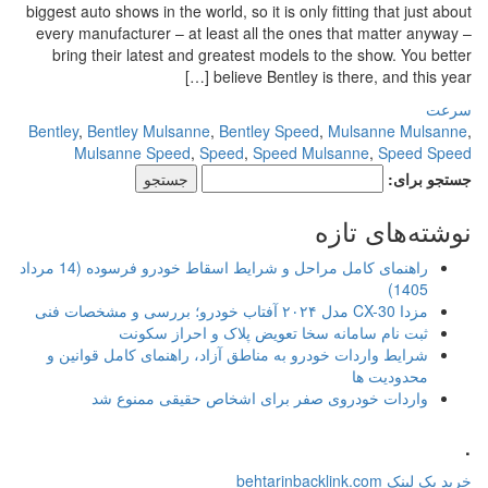
biggest auto shows in the world, so it is only fitting that just about
every manufacturer – at least all the ones that matter anyway –
bring their latest and greatest models to the show. You better
believe Bentley is there, and this year […]
سرعت
Bentley
,
Bentley Mulsanne
,
Bentley Speed
,
Mulsanne Mulsanne
,
Mulsanne Speed
,
Speed
,
Speed Mulsanne
,
Speed Speed
جستجو برای:
نوشته‌های تازه
راهنمای کامل مراحل و شرایط اسقاط خودرو فرسوده (14 مرداد
1405)
مزدا CX-30 مدل ۲۰۲۴ آفتاب خودرو؛ بررسی و مشخصات فنی
ثبت نام سامانه سخا تعویض پلاک و احراز سکونت
شرایط واردات خودرو به مناطق آزاد، راهنمای کامل قوانین و
محدودیت ها
واردات خودروی صفر برای اشخاص حقیقی ممنوع شد
.
خرید بک لینک behtarinbacklink.com