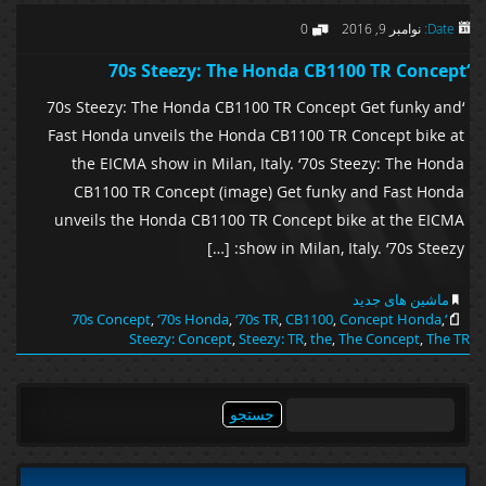
Date:
نوامبر 9, 2016
0
‘70s Steezy: The Honda CB1100 TR Concept
‘70s Steezy: The Honda CB1100 TR Concept Get funky and
Fast Honda unveils the Honda CB1100 TR Concept bike at
the EICMA show in Milan, Italy. ‘70s Steezy: The Honda
CB1100 TR Concept (image) Get funky and Fast Honda
unveils the Honda CB1100 TR Concept bike at the EICMA
show in Milan, Italy. ‘70s Steezy: […]
ماشین های جدید
,
‘70s Honda
,
‘70s TR
,
CB1100
,
Concept Honda
,
‘70s Concept
Steezy: Concept
,
Steezy: TR
,
the
,
The Concept
,
The TR
جستجو
برای: