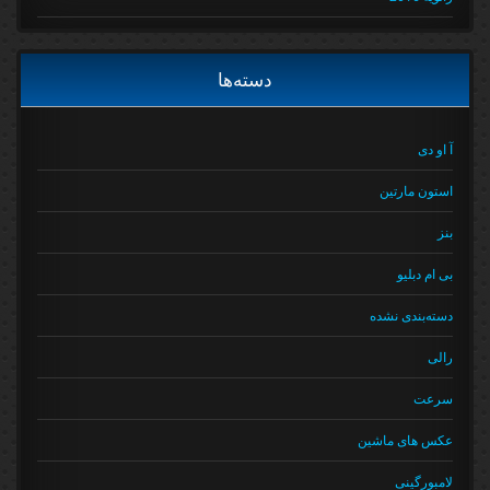
دسته‌ها
آ او دی
استون مارتین
بنز
بی ام دبلیو
دسته‌بندی نشده
رالی
سرعت
عکس های ماشین
لامبورگینی