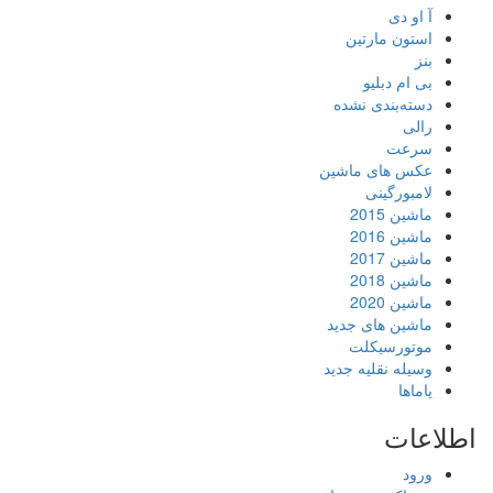
آ او دی
استون مارتین
بنز
بی ام دبلیو
دسته‌بندی نشده
رالی
سرعت
عکس های ماشین
لامبورگینی
ماشین 2015
ماشین 2016
ماشین 2017
ماشین 2018
ماشین 2020
ماشین های جدید
موتورسیکلت
وسیله نقلیه جدید
یاماها
اطلاعات
ورود