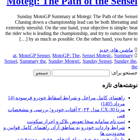
Motegi: The Path of the Sensei
Sunday MotoGP Summary at Motegi: The Path of the Sensei
Chasing down a championship lead can be both liberating and
extremely stressful. On the one hand, your objective is simple: beat
the rider who is leading the championship, and try to outscore them
by as much as possible. On the other hand, you have to […]
ماشین های جدید
at
,
MotoGP Sensei
,
MotoGP: The
,
Sensei Motegi:
,
Summary
Sensei
,
Summary the
,
Sunday Motegi:
,
Sunday Sensei
,
Sunday the
,
the
جستجو برای:
نوشته‌های تازه
راهنمای کامل مراحل و شرایط اسقاط خودرو فرسوده (14
مرداد 1405)
مزدا CX-30 مدل ۲۰۲۴ آفتاب خودرو؛ بررسی و مشخصات
فنی
ثبت نام سامانه سخا تعویض پلاک و احراز سکونت
شرایط واردات خودرو به مناطق آزاد، راهنمای کامل قوانین و
محدودیت ها
واردات خودروی صفر برای اشخاص حقیقی ممنوع شد