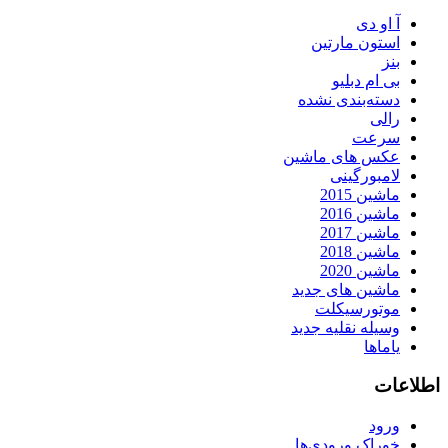
آ او دی
استون مارتین
بنز
بی ام دبلیو
دسته‌بندی نشده
رالی
سرعت
عکس های ماشین
لامبورگینی
ماشین 2015
ماشین 2016
ماشین 2017
ماشین 2018
ماشین 2020
ماشین های جدید
موتورسیکلت
وسیله نقلیه جدید
یاماها
اطلاعات
ورود
خوراک ورودی‌ها