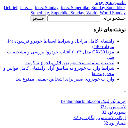
ماشین های جدید
Debrief
,
Jerez –
,
Jerez Sunday
,
Jerez Superbike
,
Sunday Superbike
,
Superbike
,
Superbike Sunday
,
World
,
World Sunday
جستجو برای:
نوشته‌های تازه
راهنمای کامل مراحل و شرایط اسقاط خودرو فرسوده (14
مرداد 1405)
مزدا CX-30 مدل ۲۰۲۴ آفتاب خودرو؛ بررسی و مشخصات
فنی
ثبت نام سامانه سخا تعویض پلاک و احراز سکونت
شرایط واردات خودرو به مناطق آزاد، راهنمای کامل قوانین و
محدودیت ها
واردات خودروی صفر برای اشخاص حقیقی ممنوع شد
.
خرید بک لینک behtarinbacklink.com
لایسنس نود32
پسورد نود 32
اوکلی لایسنس رایگان نود 32
همیار نود 32