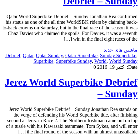
Debrief – Sunday
Qatar World Superbike Debrief – Sunday Jonathan Rea confirmed
his status as one of the all time WorldSBK riders by claiming back-
to-back crowns on Saturday, but in the final race of the season it was
Chaz Davies who claimed the spoils. For Davies, it was a seventh
win in the final eight races of the […]
ماشین های جدید
Debrief
,
Qatar
,
Qatar Sunday
,
Qatar Superbike
,
Sunday Superbike
,
Superbike
,
Superbike Sunday
,
World
,
World Sunday
Date:
اکتبر 19, 2016
0
Jerez World Superbike Debrief
– Sunday
Jerez World Superbike Debrief – Sunday Jonathan Rea stands on
the verge of defending his World Superbike title, after finishing
second at Jerez in Race 2. The Northern Irishman came out on top
of a tussle with his Kawasaki teammate, Tom Sykes, and will enter
the final round of the season with an almost unassailable […]