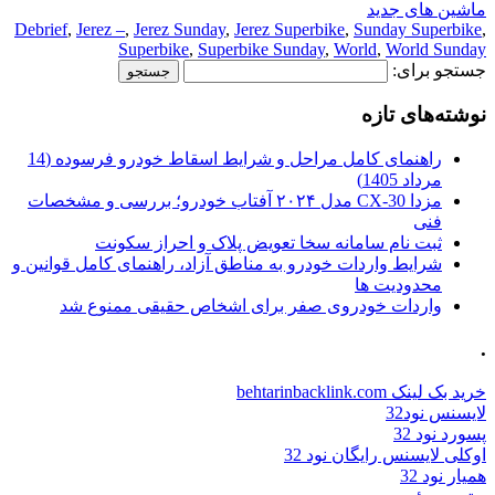
ماشین های جدید
Debrief
,
Jerez –
,
Jerez Sunday
,
Jerez Superbike
,
Sunday Superbike
,
Superbike
,
Superbike Sunday
,
World
,
World Sunday
جستجو برای:
نوشته‌های تازه
راهنمای کامل مراحل و شرایط اسقاط خودرو فرسوده (14
مرداد 1405)
مزدا CX-30 مدل ۲۰۲۴ آفتاب خودرو؛ بررسی و مشخصات
فنی
ثبت نام سامانه سخا تعویض پلاک و احراز سکونت
شرایط واردات خودرو به مناطق آزاد، راهنمای کامل قوانین و
محدودیت ها
واردات خودروی صفر برای اشخاص حقیقی ممنوع شد
.
خرید بک لینک behtarinbacklink.com
لایسنس نود32
پسورد نود 32
اوکلی لایسنس رایگان نود 32
همیار نود 32