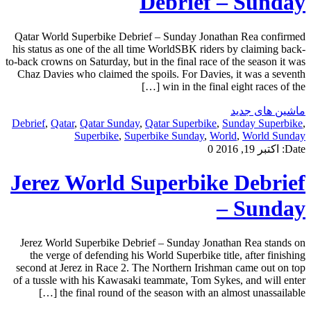
Debrief – Sunday
Qatar World Superbike Debrief – Sunday Jonathan Rea confirmed
his status as one of the all time WorldSBK riders by claiming back-
to-back crowns on Saturday, but in the final race of the season it was
Chaz Davies who claimed the spoils. For Davies, it was a seventh
win in the final eight races of the […]
ماشین های جدید
Debrief
,
Qatar
,
Qatar Sunday
,
Qatar Superbike
,
Sunday Superbike
,
Superbike
,
Superbike Sunday
,
World
,
World Sunday
Date:
اکتبر 19, 2016
0
Jerez World Superbike Debrief
– Sunday
Jerez World Superbike Debrief – Sunday Jonathan Rea stands on
the verge of defending his World Superbike title, after finishing
second at Jerez in Race 2. The Northern Irishman came out on top
of a tussle with his Kawasaki teammate, Tom Sykes, and will enter
the final round of the season with an almost unassailable […]