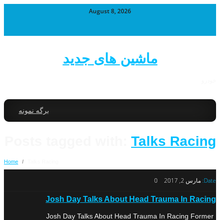
August 8, 2026
ماشین های جدید
خودرو
برگه نمونه
Posts tagged with:
Talks Racing
Home
/
Talks Racing
Date:
مارس 2, 2017
0
Josh Day Talks About Head Trauma In Racing
Josh Day Talks About Head Trauma In Racing Former