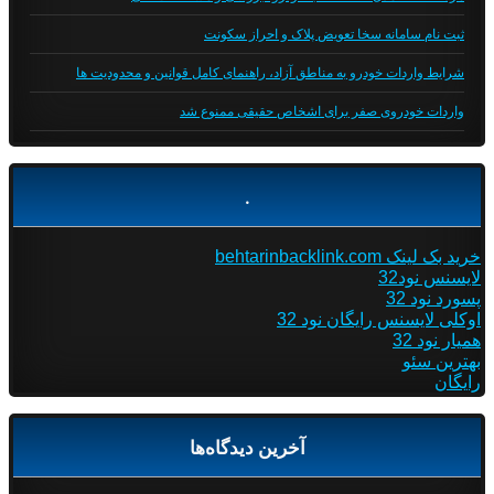
ثبت نام سامانه سخا تعویض پلاک و احراز سکونت
شرایط واردات خودرو به مناطق آزاد، راهنمای کامل قوانین و محدودیت ها
واردات خودروی صفر برای اشخاص حقیقی ممنوع شد
.
خرید بک لینک behtarinbacklink.com
لایسنس نود32
پسورد نود 32
اوکلی لایسنس رایگان نود 32
همیار نود 32
بهترین سئو
رایگان
آخرین دیدگاه‌ها