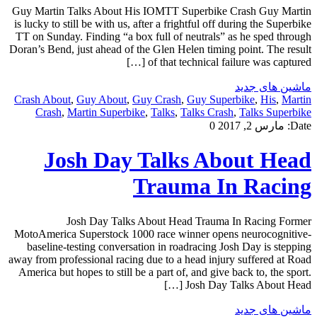
Guy Martin Talks About His IOMTT Superbike Crash Guy Martin
is lucky to still be with us, after a frightful off during the Superbike
TT on Sunday. Finding “a box full of neutrals” as he sped through
Doran’s Bend, just ahead of the Glen Helen timing point. The result
of that technical failure was captured […]
ماشین های جدید
Crash About
,
Guy About
,
Guy Crash
,
Guy Superbike
,
His
,
Martin
Crash
,
Martin Superbike
,
Talks
,
Talks Crash
,
Talks Superbike
Date:
مارس 2, 2017
0
Josh Day Talks About Head
Trauma In Racing
Josh Day Talks About Head Trauma In Racing Former
MotoAmerica Superstock 1000 race winner opens neurocognitive-
baseline-testing conversation in roadracing Josh Day is stepping
away from professional racing due to a head injury suffered at Road
America but hopes to still be a part of, and give back to, the sport.
Josh Day Talks About Head […]
ماشین های جدید