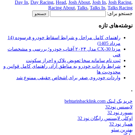
Day In
,
Day Racing
,
Head
,
Josh About
,
Josh In
,
Josh Racing
,
Racing About
,
Talks
,
Talks In
,
Talks Racing
جستجو برای:
نوشته‌های تازه
راهنمای کامل مراحل و شرایط اسقاط خودرو فرسوده (14
مرداد 1405)
مزدا CX-30 مدل ۲۰۲۴ آفتاب خودرو؛ بررسی و مشخصات
فنی
ثبت نام سامانه سخا تعویض پلاک و احراز سکونت
شرایط واردات خودرو به مناطق آزاد، راهنمای کامل قوانین و
محدودیت ها
واردات خودروی صفر برای اشخاص حقیقی ممنوع شد
.
خرید بک لینک behtarinbacklink.com
لایسنس نود32
پسورد نود 32
اوکلی لایسنس رایگان نود 32
همیار نود 32
بهترین سئو