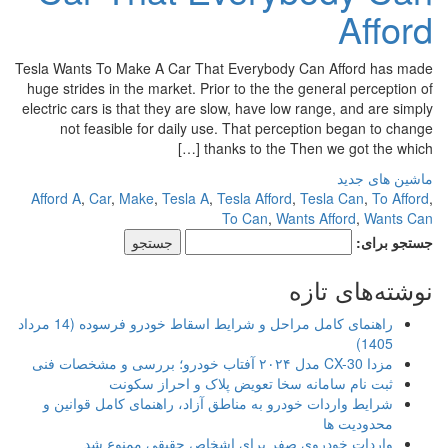
Afford
Tesla Wants To Make A Car That Everybody Can Afford has made
huge strides in the market. Prior to the the general perception of
electric cars is that they are slow, have low range, and are simply
not feasible for daily use. That perception began to change
thanks to the Then we got the which […]
ماشین های جدید
Afford A
,
Car
,
Make
,
Tesla A
,
Tesla Afford
,
Tesla Can
,
To Afford
,
To Can
,
Wants Afford
,
Wants Can
جستجو برای:
نوشته‌های تازه
راهنمای کامل مراحل و شرایط اسقاط خودرو فرسوده (14 مرداد
1405)
مزدا CX-30 مدل ۲۰۲۴ آفتاب خودرو؛ بررسی و مشخصات فنی
ثبت نام سامانه سخا تعویض پلاک و احراز سکونت
شرایط واردات خودرو به مناطق آزاد، راهنمای کامل قوانین و
محدودیت ها
واردات خودروی صفر برای اشخاص حقیقی ممنوع شد