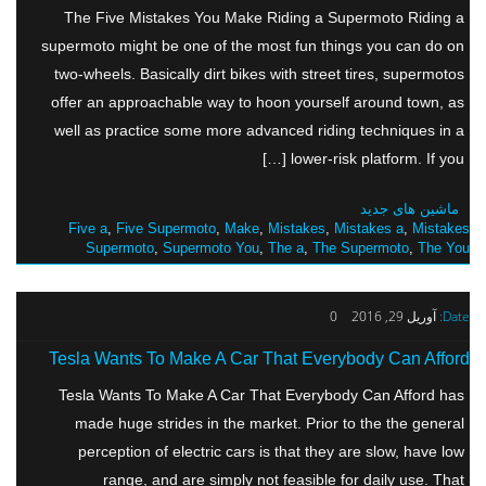
The Five Mistakes You Make Riding a Supermoto Riding a
supermoto might be one of the most fun things you can do on
two-wheels. Basically dirt bikes with street tires, supermotos
offer an approachable way to hoon yourself around town, as
well as practice some more advanced riding techniques in a
lower-risk platform. If you […]
ماشین های جدید
Five a
,
Five Supermoto
,
Make
,
Mistakes
,
Mistakes a
,
Mistakes
Supermoto
,
Supermoto You
,
The a
,
The Supermoto
,
The You
Date:
آوریل 29, 2016
0
Tesla Wants To Make A Car That Everybody Can Afford
Tesla Wants To Make A Car That Everybody Can Afford has
made huge strides in the market. Prior to the the general
perception of electric cars is that they are slow, have low
range, and are simply not feasible for daily use. That