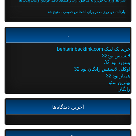
شرایط واردات خودرو به مناطق آزاد، راهنمای کامل قوانین و محدودیت ها
واردات خودروی صفر برای اشخاص حقیقی ممنوع شد
.
خرید بک لینک behtarinbacklink.com
لایسنس نود32
پسورد نود 32
اوکلی لایسنس رایگان نود 32
همیار نود 32
بهترین سئو
رایگان
آخرین دیدگاه‌ها