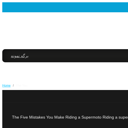
برگه نمونه
Home
/
The You
The Five Mistakes You Make Riding a Supermoto Riding a supermo