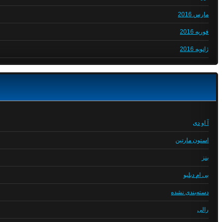
مارس 2016
فوریه 2016
ژانویه 2016
آ او دی
استون مارتین
بنز
بی ام دبلیو
دسته‌بندی نشده
رالی