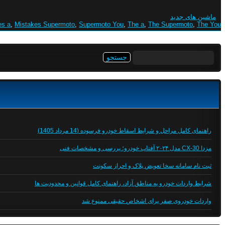
ماشین های جدید
es a
,
Mistakes Supermoto
,
Supermoto You
,
The a
,
The Supermoto
,
The You
جستجو
برای:
راهنمای کامل مراحل و شرایط اسقاط خودرو فرسوده (14 مرداد 1405)
مزدا CX-30 مدل ۲۰۲۴ آفتاب خودرو؛ بررسی و مشخصات فنی
ثبت نام سامانه سخا تعویض پلاک و احراز سکونت
شرایط واردات خودرو به مناطق آزاد، راهنمای کامل قوانین و محدودیت ها
واردات خودروی صفر برای اشخاص حقیقی ممنوع شد