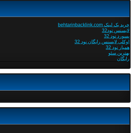
خرید بک لینک behtarinbacklink.com
لایسنس نود32
پسورد نود 32
اوکلی لایسنس رایگان نود 32
همیار نود 32
بهترین سئو
رایگان