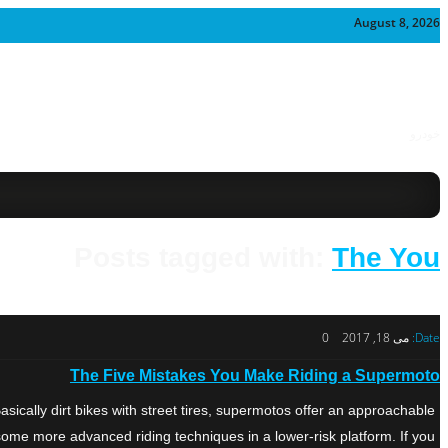
August 8, 2026
خودرو
Posts tagged with:
The You
Date:
می 18, 2017
0
The Five Mistakes You Make Riding a Supermoto
cally dirt bikes with street tires, supermotos offer an approachable
me more advanced riding techniques in a lower-risk platform. If you […]