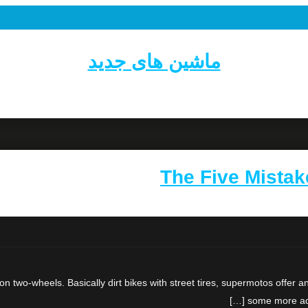
ماشین های جدید
The Five Mista
n two-wheels. Basically dirt bikes with street tires, supermotos offer 
some more adva