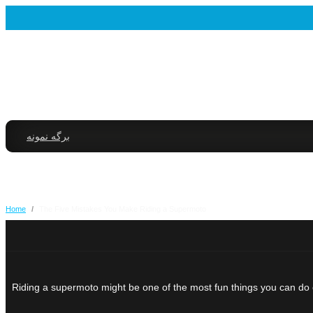
برگه نمونه
Home
/
The Five Mistakes You Make Riding a Supermoto
Riding a supermoto might be one of the most fun things you can do o