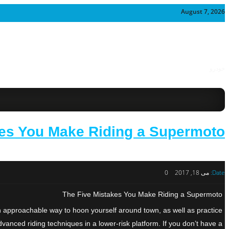
August 7, 2026
خودرو
kes You Make Riding a Supermoto
Date:
می 18, 2017
0
The Five Mistakes You Make Riding a Supermoto
an approachable way to hoon yourself around town, as well as practice
nced riding techniques in a lower-risk platform. If you don’t have a […]