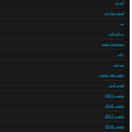
آ او دی
استون مارتین
بنز
بی ام دبلیو
دسته‌بندی نشده
رالی
سرعت
عکس های ماشین
لامبورگینی
ماشین 2015
ماشین 2016
ماشین 2017
ماشین 2018