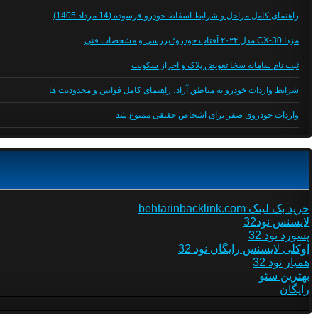
راهنمای کامل مراحل و شرایط اسقاط خودرو فرسوده (14 مرداد 1405)
مزدا CX-30 مدل ۲۰۲۴ آفتاب خودرو؛ بررسی و مشخصات فنی
ثبت نام سامانه سخا تعویض پلاک و احراز سکونت
شرایط واردات خودرو به مناطق آزاد، راهنمای کامل قوانین و محدودیت ها
واردات خودروی صفر برای اشخاص حقیقی ممنوع شد
خرید بک لینک behtarinbacklink.com
لایسنس نود32
پسورد نود 32
اوکلی لایسنس رایگان نود 32
همیار نود 32
بهترین سئو
رایگان