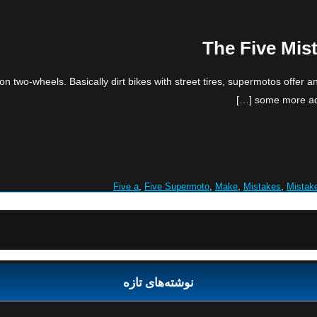
The Five Mis
n two-wheels. Basically dirt bikes with street tires, supermotos offer 
some more adva
Five a
,
Five Supermoto
,
Make
,
Mistakes
,
Mistak
نوشته‌های تازه