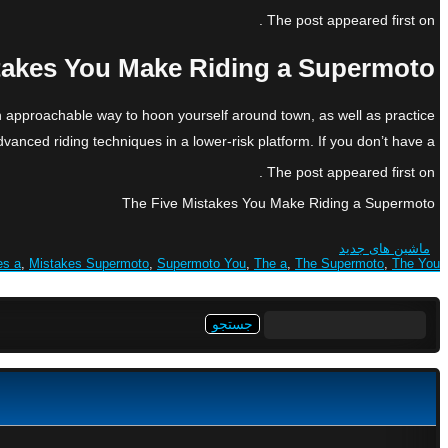
The post appeared first on .
takes You Make Riding a Supermoto
an approachable way to hoon yourself around town, as well as practice
nced riding techniques in a lower-risk platform. If you don’t have a […]
The post appeared first on .
The Five Mistakes You Make Riding a Supermoto
ماشین های جدید
es a
,
Mistakes Supermoto
,
Supermoto You
,
The a
,
The Supermoto
,
The You
جستجو
برای: