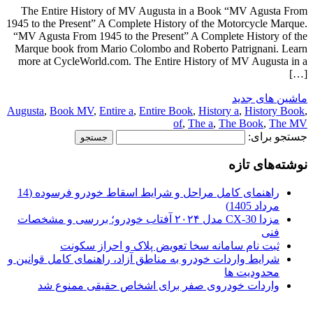
The Entire History of MV Augusta in a Book “MV Agusta From
1945 to the Present” A Complete History of the Motorcycle Marque.
“MV Agusta From 1945 to the Present” A Complete History of the
Marque book from Mario Colombo and Roberto Patrignani. Learn
more at CycleWorld.com. The Entire History of MV Augusta in a
[…]
ماشین های جدید
Augusta
,
Book MV
,
Entire a
,
Entire Book
,
History a
,
History Book
,
of
,
The a
,
The Book
,
The MV
جستجو برای:
نوشته‌های تازه
راهنمای کامل مراحل و شرایط اسقاط خودرو فرسوده (14
مرداد 1405)
مزدا CX-30 مدل ۲۰۲۴ آفتاب خودرو؛ بررسی و مشخصات
فنی
ثبت نام سامانه سخا تعویض پلاک و احراز سکونت
شرایط واردات خودرو به مناطق آزاد، راهنمای کامل قوانین و
محدودیت ها
واردات خودروی صفر برای اشخاص حقیقی ممنوع شد
.