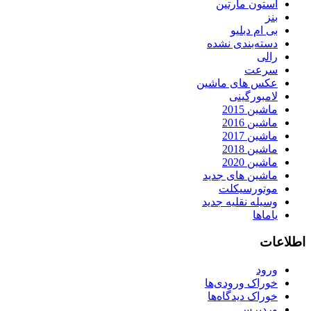
استون مارتین
بنز
بی ام دبلیو
دسته‌بندی نشده
رالی
سرعت
عکس های ماشین
لامبورگینی
ماشین 2015
ماشین 2016
ماشین 2017
ماشین 2018
ماشین 2020
ماشین های جدید
موتورسیکلت
وسیله نقلیه جدید
یاماها
اطلاعات
ورود
خوراک ورودی‌ها
خوراک دیدگاه‌ها
وردپرس