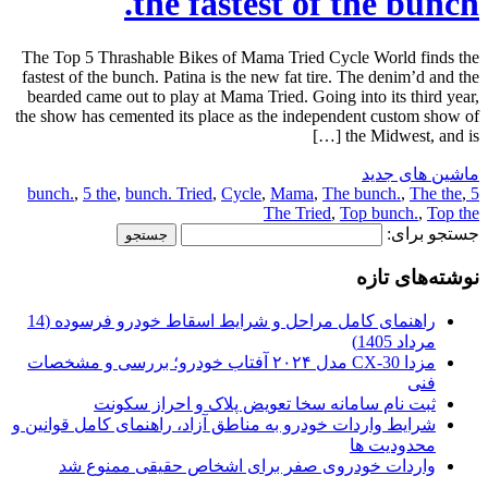
the fastest of the bunch.
The Top 5 Thrashable Bikes of Mama Tried Cycle World finds the
fastest of the bunch. Patina is the new fat tire. The denim’d and the
bearded came out to play at Mama Tried. Going into its third year,
the show has cemented its place as the independent custom show of
the Midwest, and is […]
ماشین های جدید
,
5 the
,
bunch. Tried
,
Cycle
,
Mama
,
The bunch.
,
The the
,
5 bunch.
The Tried
,
Top bunch.
,
Top the
جستجو برای:
نوشته‌های تازه
راهنمای کامل مراحل و شرایط اسقاط خودرو فرسوده (14
مرداد 1405)
مزدا CX-30 مدل ۲۰۲۴ آفتاب خودرو؛ بررسی و مشخصات
فنی
ثبت نام سامانه سخا تعویض پلاک و احراز سکونت
شرایط واردات خودرو به مناطق آزاد، راهنمای کامل قوانین و
محدودیت ها
واردات خودروی صفر برای اشخاص حقیقی ممنوع شد