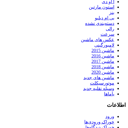
آ او دی
استون مارتین
بنز
بی ام دبلیو
دسته‌بندی نشده
رالی
سرعت
عکس های ماشین
لامبورگینی
ماشین 2015
ماشین 2016
ماشین 2017
ماشین 2018
ماشین 2020
ماشین های جدید
موتورسیکلت
وسیله نقلیه جدید
یاماها
اطلاعات
ورود
خوراک ورودی‌ها
خوراک دیدگاه‌ها