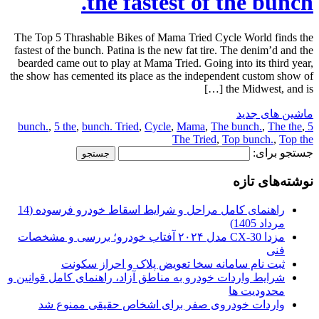
the fastest of the bunch.
The Top 5 Thrashable Bikes of Mama Tried Cycle World finds the
fastest of the bunch. Patina is the new fat tire. The denim’d and the
bearded came out to play at Mama Tried. Going into its third year,
the show has cemented its place as the independent custom show of
the Midwest, and is […]
ماشین های جدید
,
5 the
,
bunch. Tried
,
Cycle
,
Mama
,
The bunch.
,
The the
,
5 bunch.
The Tried
,
Top bunch.
,
Top the
جستجو برای:
نوشته‌های تازه
راهنمای کامل مراحل و شرایط اسقاط خودرو فرسوده (14
مرداد 1405)
مزدا CX-30 مدل ۲۰۲۴ آفتاب خودرو؛ بررسی و مشخصات
فنی
ثبت نام سامانه سخا تعویض پلاک و احراز سکونت
شرایط واردات خودرو به مناطق آزاد، راهنمای کامل قوانین و
محدودیت ها
واردات خودروی صفر برای اشخاص حقیقی ممنوع شد