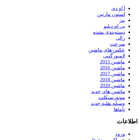
آ او دی
استون مارتین
بنز
بی ام دبلیو
دسته‌بندی نشده
رالی
سرعت
عکس های ماشین
لامبورگینی
ماشین 2015
ماشین 2016
ماشین 2017
ماشین 2018
ماشین 2020
ماشین های جدید
موتورسیکلت
وسیله نقلیه جدید
یاماها
اطلاعات
ورود
خوراک ورودی‌ها