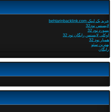
خرید بک لینک behtarinbacklink.com
لایسنس نود32
پسورد نود 32
اوکلی لایسنس رایگان نود 32
همیار نود 32
بهترین سئو
رایگان