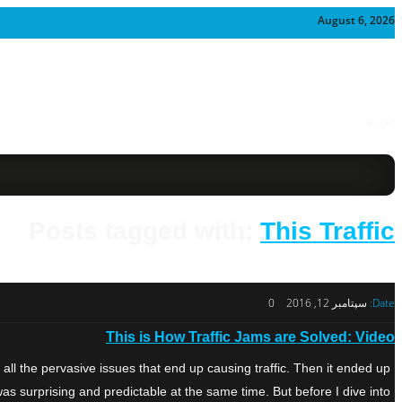
August 6, 2026
خودرو
Posts tagged with:
This Traffic
Date:
سپتامبر 12, 2016
0
This is How Traffic Jams are Solved: Video
all the pervasive issues that end up causing traffic. Then it ended up
as surprising and predictable at the same time. But before I dive into […]