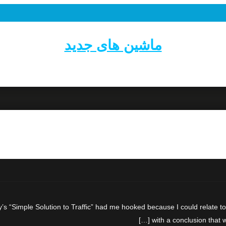
ماشین های جدید
s “Simple Solution to Traffic” had me hooked because I could relate to 
with a conclusion that w