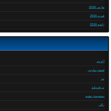
مارس 2016
فوریه 2016
ژانویه 2016
آ او دی
استون مارتین
بنز
بی ام دبلیو
دسته‌بندی نشده
رالی