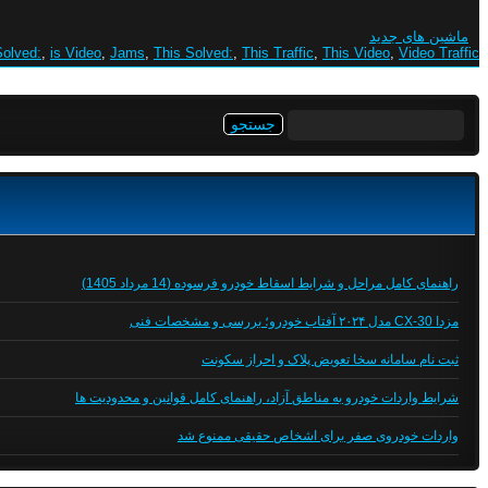
ماشین های جدید
Solved:
,
is Video
,
Jams
,
This Solved:
,
This Traffic
,
This Video
,
Video Traffic
جستجو
برای:
راهنمای کامل مراحل و شرایط اسقاط خودرو فرسوده (14 مرداد 1405)
مزدا CX-30 مدل ۲۰۲۴ آفتاب خودرو؛ بررسی و مشخصات فنی
ثبت نام سامانه سخا تعویض پلاک و احراز سکونت
شرایط واردات خودرو به مناطق آزاد، راهنمای کامل قوانین و محدودیت ها
واردات خودروی صفر برای اشخاص حقیقی ممنوع شد