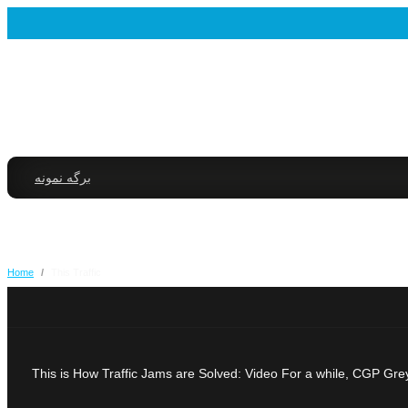
برگه نمونه
Home
/
This Traffic
This is How Traffic Jams are Solved: Video For a while, CGP Grey’