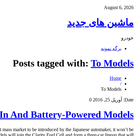
August 6, 2026
ماشین های جدید
خودرو
برگه نمونه
Posts tagged with:
To Models
Home
/
To Models
Date:
آوریل 25, 2016
0
-In And Battery-Powered Models
 mass market to be introduced by the Japanese automaker, it won’t be
 will join the Clarity Fuel Cell and form a three-car lineup that will […]