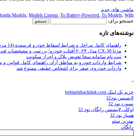
ماشین های جدید
onda Models
,
Models Lineup
,
To Battery-Powered
,
To Models
,
With
جستجو برای:
نوشته‌های تازه
راهنمای کامل مراحل و شرایط اسقاط خودرو فرسوده (14 مرداد 1405)
مزدا CX-30 مدل ۲۰۲۴ آفتاب خودرو؛ بررسی و مشخصات فنی
ثبت نام سامانه سخا تعویض پلاک و احراز سکونت
شرایط واردات خودرو به مناطق آزاد، راهنمای کامل قوانین و 
واردات خودروی صفر برای اشخاص حقیقی ممنوع شد
.
خرید بک لینک behtarinbacklink.com
لایسنس نود32
پسورد نود 32
اوکلی لایسنس رایگان نود 32
همیار نود 32
بهترین سئو
رایگان