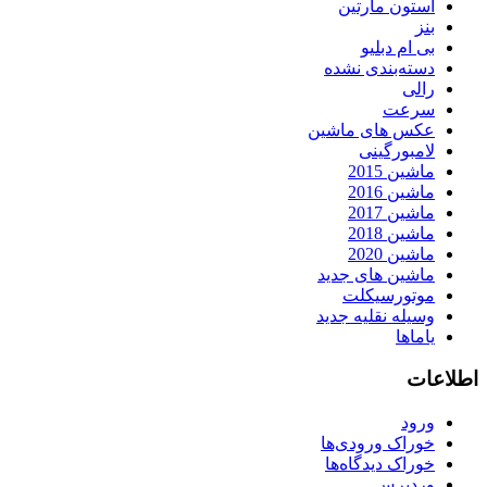
استون مارتین
بنز
بی ام دبلیو
دسته‌بندی نشده
رالی
سرعت
عکس های ماشین
لامبورگینی
ماشین 2015
ماشین 2016
ماشین 2017
ماشین 2018
ماشین 2020
ماشین های جدید
موتورسیکلت
وسیله نقلیه جدید
یاماها
اطلاعات
ورود
خوراک ورودی‌ها
خوراک دیدگاه‌ها
وردپرس