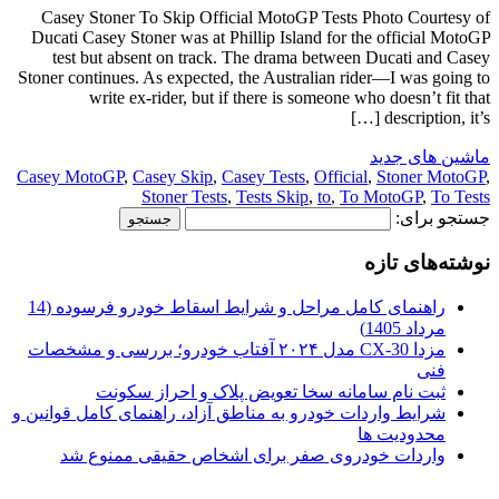
Casey Stoner To Skip Official MotoGP Tests Photo Courtesy of
Ducati Casey Stoner was at Phillip Island for the official MotoGP
test but absent on track. The drama between Ducati and Casey
Stoner continues. As expected, the Australian rider—I was going to
write ex-rider, but if there is someone who doesn’t fit that
description, it’s […]
ماشین های جدید
Casey MotoGP
,
Casey Skip
,
Casey Tests
,
Official
,
Stoner MotoGP
,
Stoner Tests
,
Tests Skip
,
to
,
To MotoGP
,
To Tests
جستجو برای:
نوشته‌های تازه
راهنمای کامل مراحل و شرایط اسقاط خودرو فرسوده (14
مرداد 1405)
مزدا CX-30 مدل ۲۰۲۴ آفتاب خودرو؛ بررسی و مشخصات
فنی
ثبت نام سامانه سخا تعویض پلاک و احراز سکونت
شرایط واردات خودرو به مناطق آزاد، راهنمای کامل قوانین و
محدودیت ها
واردات خودروی صفر برای اشخاص حقیقی ممنوع شد
.