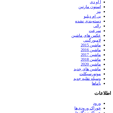
آ او دی
استون مارتین
بنز
بی ام دبلیو
دسته‌بندی نشده
رالی
سرعت
عکس های ماشین
لامبورگینی
ماشین 2015
ماشین 2016
ماشین 2017
ماشین 2018
ماشین 2020
ماشین های جدید
موتورسیکلت
وسیله نقلیه جدید
یاماها
اطلاعات
ورود
خوراک ورودی‌ها
خوراک دیدگاه‌ها