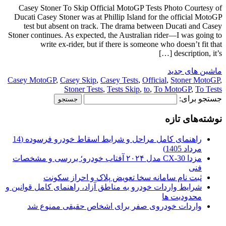
Casey Stoner To Skip Official MotoGP Tests Photo Courtesy of
Ducati Casey Stoner was at Phillip Island for the official MotoGP
test but absent on track. The drama between Ducati and Casey
Stoner continues. As expected, the Australian rider—I was going to
write ex-rider, but if there is someone who doesn’t fit that
description, it’s […]
ماشین های جدید
Casey MotoGP
,
Casey Skip
,
Casey Tests
,
Official
,
Stoner MotoGP
,
Stoner Tests
,
Tests Skip
,
to
,
To MotoGP
,
To Tests
جستجو برای:
نوشته‌های تازه
راهنمای کامل مراحل و شرایط اسقاط خودرو فرسوده (14
مرداد 1405)
مزدا CX-30 مدل ۲۰۲۴ آفتاب خودرو؛ بررسی و مشخصات
فنی
ثبت نام سامانه سخا تعویض پلاک و احراز سکونت
شرایط واردات خودرو به مناطق آزاد، راهنمای کامل قوانین و
محدودیت ها
واردات خودروی صفر برای اشخاص حقیقی ممنوع شد
.