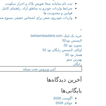
ثبت نام سامانه سخا تعویض پلاک و احراز سکونت
شرایط واردات خودرو به مناطق آزاد، راهنمای کامل
قوانین و محدودیت ها
واردات خودروی صفر برای اشخاص حقیقی ممنوع شد
.
خرید بک لینک behtarinbacklink.com
لایسنس نود32
پسورد نود 32
اوکلی لایسنس رایگان نود 32
همیار نود 32
بهترین سئو
رایگان
آنتی ویروس تحت شبکه
آخرین دیدگاه‌ها
بایگانی‌ها
آگوست 2026
جولای 2026