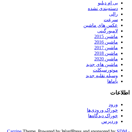
بی ام دبلیو
دسته‌بندی نشده
رالی
سرعت
عکس های ماشین
لامبورگینی
ماشین 2015
ماشین 2016
ماشین 2017
ماشین 2018
ماشین 2020
ماشین های جدید
موتورسیکلت
وسیله نقلیه جدید
یاماها
اطلاعات
ورود
خوراک ورودی‌ها
خوراک دیدگاه‌ها
وردپرس
Carzine
Theme, Powered by WordPress and sponsored by
SDM -