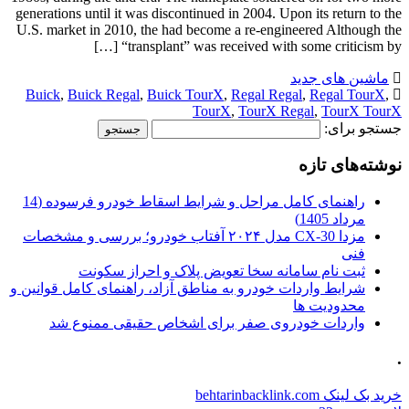
generations until it was discontinued in 2004. Upon its return to the
U.S. market in 2010, the had become a re-engineered Although the
“transplant” was received with some criticism by […]
ماشین های جدید
Buick
,
Buick Regal
,
Buick TourX
,
Regal Regal
,
Regal TourX
,
TourX
,
TourX Regal
,
TourX TourX
جستجو برای:
نوشته‌های تازه
راهنمای کامل مراحل و شرایط اسقاط خودرو فرسوده (14
مرداد 1405)
مزدا CX-30 مدل ۲۰۲۴ آفتاب خودرو؛ بررسی و مشخصات
فنی
ثبت نام سامانه سخا تعویض پلاک و احراز سکونت
شرایط واردات خودرو به مناطق آزاد، راهنمای کامل قوانین و
محدودیت ها
واردات خودروی صفر برای اشخاص حقیقی ممنوع شد
.
خرید بک لینک behtarinbacklink.com