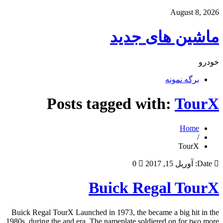
August 8, 2026
ماشین های جدید
خودرو
برگه نمونه
Posts tagged with:
TourX
Home
/
TourX
Date:
آوریل 15, 2017
0
Buick Regal TourX
Buick Regal TourX Launched in 1973, the became a big hit in the
1980s, during the and era. The nameplate soldiered on for two more