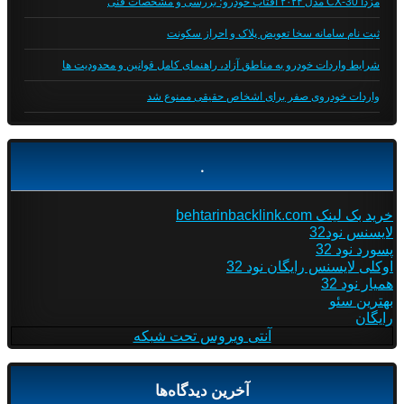
مزدا CX-30 مدل ۲۰۲۴ آفتاب خودرو؛ بررسی و مشخصات فنی
ثبت نام سامانه سخا تعویض پلاک و احراز سکونت
شرایط واردات خودرو به مناطق آزاد، راهنمای کامل قوانین و محدودیت ها
واردات خودروی صفر برای اشخاص حقیقی ممنوع شد
.
خرید بک لینک behtarinbacklink.com
لایسنس نود32
پسورد نود 32
اوکلی لایسنس رایگان نود 32
همیار نود 32
بهترین سئو
رایگان
آنتی ویروس تحت شبکه
آخرین دیدگاه‌ها