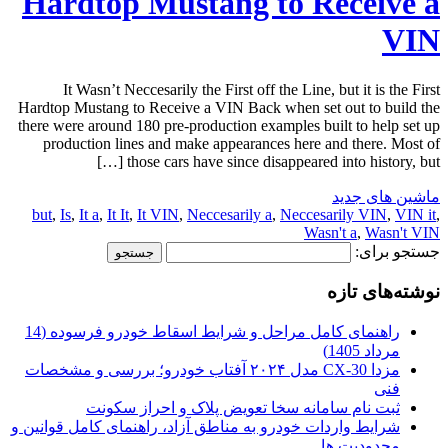
Hardtop Mustang to Receive a
VIN
It Wasn’t Neccesarily the First off the Line, but it is the First
Hardtop Mustang to Receive a VIN Back when set out to build the
there were around 180 pre-production examples built to help set up
production lines and make appearances here and there. Most of
those cars have since disappeared into history, but […]
ماشین های جدید
but
,
Is
,
It a
,
It It
,
It VIN
,
Neccesarily a
,
Neccesarily VIN
,
VIN it
,
Wasn't a
,
Wasn't VIN
جستجو برای:
نوشته‌های تازه
راهنمای کامل مراحل و شرایط اسقاط خودرو فرسوده (14
مرداد 1405)
مزدا CX-30 مدل ۲۰۲۴ آفتاب خودرو؛ بررسی و مشخصات
فنی
ثبت نام سامانه سخا تعویض پلاک و احراز سکونت
شرایط واردات خودرو به مناطق آزاد، راهنمای کامل قوانین و
محدودیت ها