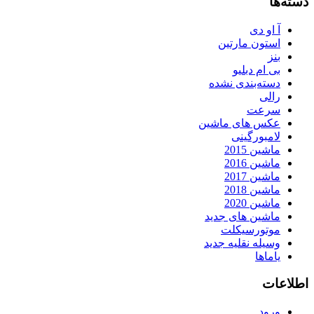
دسته‌ها
آ او دی
استون مارتین
بنز
بی ام دبلیو
دسته‌بندی نشده
رالی
سرعت
عکس های ماشین
لامبورگینی
ماشین 2015
ماشین 2016
ماشین 2017
ماشین 2018
ماشین 2020
ماشین های جدید
موتورسیکلت
وسیله نقلیه جدید
یاماها
اطلاعات
ورود