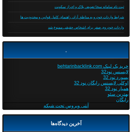
ثبت نام سامانه سخا تعویض پلاک و احراز سکونت
شرایط واردات خودرو به مناطق آزاد، راهنمای کامل قوانین و محدودیت ها
واردات خودروی صفر برای اشخاص حقیقی ممنوع شد
.
خرید بک لینک behtarinbacklink.com
لایسنس نود32
پسورد نود 32
اوکلی لایسنس رایگان نود 32
همیار نود 32
بهترین سئو
رایگان
آنتی ویروس تحت شبکه
آخرین دیدگاه‌ها