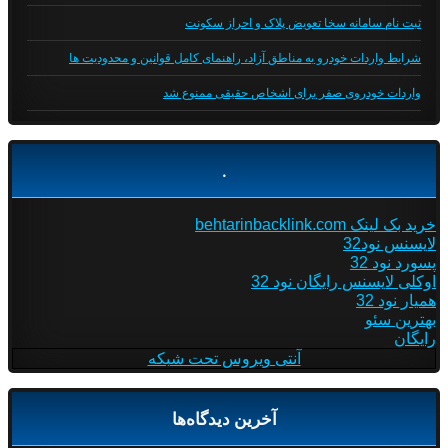
ثبت نام سامانه سخا تعویض پلاک و احراز سکونت
شرایط واردات خودرو به مناطق آزاد، راهنمای کامل قوانین و محدودیت ها
واردات خودروی صفر برای اشخاص حقیقی ممنوع شد
.
خرید بک لینک behtarinbacklink.com
لایسنس نود32
پسورد نود 32
اوکلی لایسنس رایگان نود 32
همیار نود 32
بهترین سئو
رایگان
آنتی ویروس تحت شبکه
آخرین دیدگاه‌ها