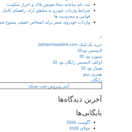
ثبت نام سامانه سخا تعویض پلاک و احراز سکونت
شرایط واردات خودرو به مناطق آزاد، راهنمای کامل
قوانین و محدودیت ها
واردات خودروی صفر برای اشخاص حقیقی ممنوع شد
.
خرید بک لینک behtarinbacklink.com
لایسنس نود32
پسورد نود 32
اوکلی لایسنس رایگان نود 32
همیار نود 32
بهترین سئو
رایگان
آنتی ویروس تحت شبکه
آخرین دیدگاه‌ها
بایگانی‌ها
آگوست 2026
جولای 2026