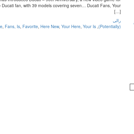
 Ducati fan, with 39 models covering seven… Ducati Fans, Your
[…]
رالی
re
,
Fans, Is
,
Favorite
,
Here New
,
Your Here
,
Your Is
,
(Potentially)