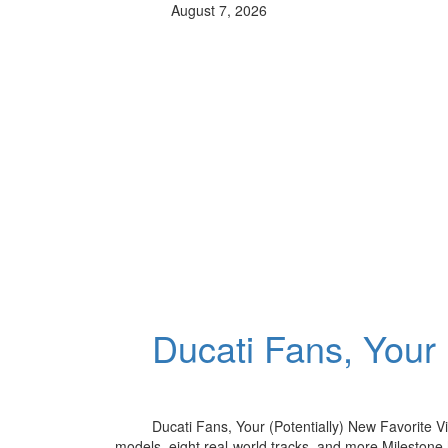
August 7, 2026
Ducati Fans, Your 
Ducati Fans, Your (Potentially) New Favorite 
models, eight real-world tracks, and more Milestone