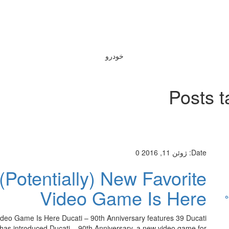
خودرو
Posts t
Date:
ژوئن 11, 2016
0
(Potentially) New Favorite
Video Game Is Here
ه
Video Game Is Here Ducati – 90th Anniversary features 39 Ducati
 has introduced Ducati – 90th Anniversary, a new video game for