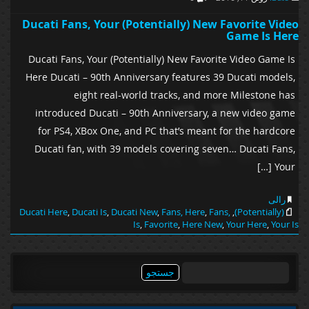
Ducati Fans, Your (Potentially) New Favorite Video
Game Is Here
Ducati Fans, Your (Potentially) New Favorite Video Game Is
Here Ducati – 90th Anniversary features 39 Ducati models,
eight real-world tracks, and more Milestone has
introduced Ducati – 90th Anniversary, a new video game
for PS4, XBox One, and PC that’s meant for the hardcore
Ducati fan, with 39 models covering seven… Ducati Fans,
Your […]
رالی
Ducati Here
,
Ducati Is
,
Ducati New
,
Fans, Here
,
Fans,
,
(Potentially)
Is
,
Favorite
,
Here New
,
Your Here
,
Your Is
جستجو
برای: