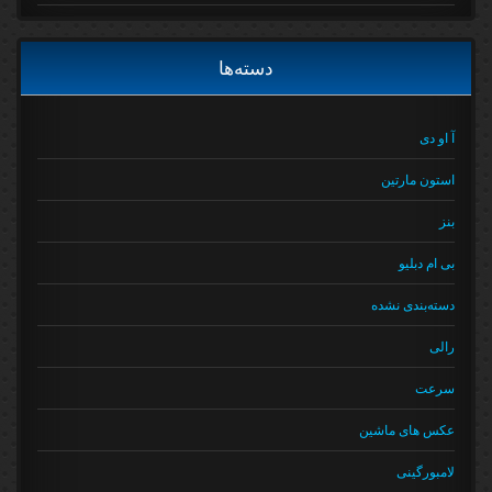
دسته‌ها
آ او دی
استون مارتین
بنز
بی ام دبلیو
دسته‌بندی نشده
رالی
سرعت
عکس های ماشین
لامبورگینی