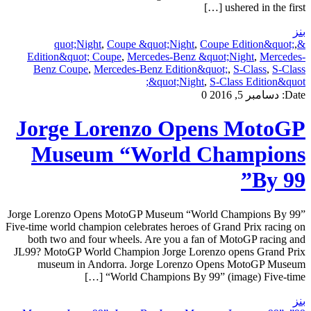
ushered in the first […]
بنز
,
Coupe &quot;Night
,
Coupe Edition&quot;
,
&quot;Night
Edition&quot; Coupe
,
Mercedes-Benz &quot;Night
,
Mercedes-
Benz Coupe
,
Mercedes-Benz Edition&quot;
,
S-Class
,
S-Class
&quot;Night
,
S-Class Edition&quot;
Date:
دسامبر 5, 2016
0
Jorge Lorenzo Opens MotoGP
Museum “World Champions
By 99”
Jorge Lorenzo Opens MotoGP Museum “World Champions By 99”
Five-time world champion celebrates heroes of Grand Prix racing on
both two and four wheels. Are you a fan of MotoGP racing and
JL99? MotoGP World Champion Jorge Lorenzo opens Grand Prix
museum in Andorra. Jorge Lorenzo Opens MotoGP Museum
“World Champions By 99” (image) Five-time […]
بنز