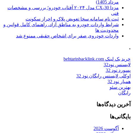
مرداد 1405)
مزدا CX-30 مدل ۲۰۲۴ آفتاب خودرو؛ بررسی و مشخصات
فنی
ثبت نام سامانه سخا تعویض پلاک و احراز سکونت
شرایط واردات خودرو به مناطق آزاد، راهنمای کامل قوانین و
محدودیت ها
واردات خودروی صفر برای اشخاص حقیقی ممنوع شد
.
خرید بک لینک behtarinbacklink.com
لایسنس نود32
پسورد نود 32
اوکلی لایسنس رایگان نود 32
همیار نود 32
بهترین سئو
رایگان
آخرین دیدگاه‌ها
بایگانی‌ها
آگوست 2026