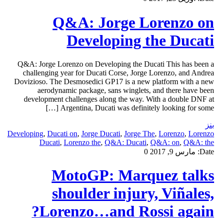
Q&A: Jorge Lorenzo on
Developing the Ducati
Q&A: Jorge Lorenzo on Developing the Ducati This has been a
challenging year for Ducati Corse, Jorge Lorenzo, and Andrea
Dovizioso. The Desmosedici GP17 is a new platform with a new
aerodynamic package, sans winglets, and there have been
development challenges along the way. With a double DNF at
Argentina, Ducati was definitely looking for some […]
بنز
Developing
,
Ducati on
,
Jorge Ducati
,
Jorge The
,
Lorenzo
,
Lorenzo
Ducati
,
Lorenzo the
,
Q&A: Ducati
,
Q&A: on
,
Q&A: the
Date:
مارس 9, 2017
0
MotoGP: Marquez talks
shoulder injury, Viñales,
Lorenzo…and Rossi again?