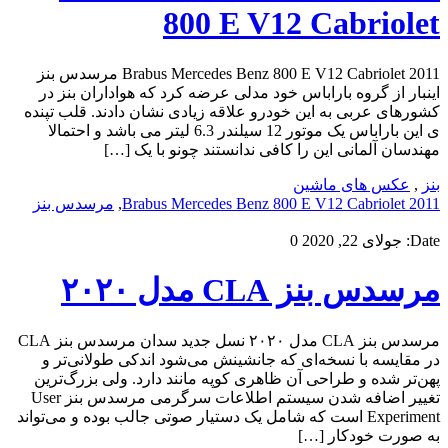
800 E V12 Cabriolet
2011 Brabus Mercedes Benz 800 E V12 Cabriolet مرسدس بنز
اینبار از گروه باراباس خود مدلی عرضه کرد که هواداران بنز در
کشورهای عربی به این خودرو علاقه زیادی نشان دادند. قلب تپنده
ی این باراباس یک موتور 12 سیلندر 6.3 لیتر می باشد و احتمالا
مهندسان آلمانی این را کافی ندانستند چونو با یک […]
بنز
,
عکس های ماشین
2011 Brabus Mercedes Benz 800 E V12 Cabriolet
,
مرسدس بنز
Date:
جولای 22, 2020
0
مرسدس بنز CLA مدل ۲۰۲۰
مرسدس بنز CLA مدل ۲۰۲۰ نسل جدید سدان مرسدس بنز CLA
در مقایسه با نسخه‌ای که جانشینش می‌شود اندکی طولانی‌تر و
پهن‌تر شده و طراحی آن ظاهری کوپه مانند دارد. ولی بزرگ‌ترین
تغییر اضافه شدن سیستم اطلاعات سرگرمی مرسدس بنز User
Experiment است که شامل یک دستیار صوتی جالب بوده و می‌تواند
به صورت خودکار […]