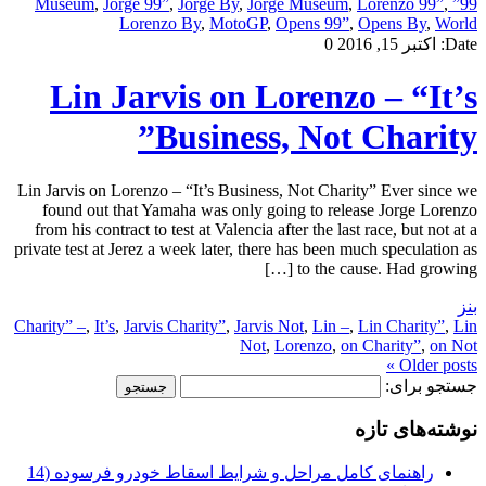
,
Jorge 99”
,
Jorge By
,
Jorge Museum
,
Lorenzo 99”
,
99” Museum
Lorenzo By
,
MotoGP
,
Opens 99”
,
Opens By
,
World
Date:
اکتبر 15, 2016
0
Lin Jarvis on Lorenzo – “It’s
Business, Not Charity”
Lin Jarvis on Lorenzo – “It’s Business, Not Charity” Ever since we
found out that Yamaha was only going to release Jorge Lorenzo
from his contract to test at Valencia after the last race, but not at a
private test at Jerez a week later, there has been much speculation as
to the cause. Had growing […]
بنز
Charity” –
,
It’s
,
Jarvis Charity”
,
Jarvis Not
,
Lin –
,
Lin Charity”
,
Lin
Not
,
Lorenzo
,
on Charity”
,
on Not
Older posts »
جستجو برای:
نوشته‌های تازه
راهنمای کامل مراحل و شرایط اسقاط خودرو فرسوده (14