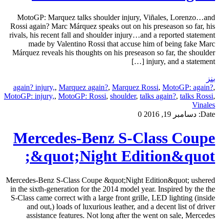
MotoGP: Marquez talks shoulder injury, Viñales, Lorenzo…and
Rossi again? Marc Márquez speaks out on his preseason so far, his
rivals, his recent fall and shoulder injury…and a reported statement
made by Valentino Rossi that accuse him of being fake Marc
Márquez reveals his thoughts on his preseason so far, the shoulder
injury, and a statement […]
بنز
again? injury,
,
Marquez again?
,
Marquez Rossi
,
MotoGP: again?
,
MotoGP: injury,
,
MotoGP: Rossi
,
shoulder
,
talks again?
,
talks Rossi
,
Vinales
Date:
دسامبر 19, 2016
0
Mercedes-Benz S-Class Coupe
&quot;Night Edition&quot;
Mercedes-Benz S-Class Coupe &quot;Night Edition&quot; ushered
in the sixth-generation for the 2014 model year. Inspired by the the
S-Class came correct with a large front grille, LED lighting (inside
and out,) loads of luxurious leather, and a decent list of driver
assistance features. Not long after the went on sale, Mercedes