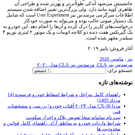
جانشینش می‌شود اندکی طولانی‌تر و پهن‌تر شده و طراحی آن
ظاهری کوپه مانند دارد. ولی بزرگ‌ترین تغییر اضافه شدن سیستم
اطلاعات سرگرمی مرسدس بنز User Experiment است که شامل
یک دستیار صوتی جالب بوده و می‌تواند به صورت خودکار
درخواست‌های کاربر را درک کرده و آن‌ها را انجام دهد. این خودرو به
یک گیربکس هفت دنده دو کلاچه اتومات و یک موتور ۲ لیتری توربو ۴
سیلندر مجهز شده است.
آغاز فروش: پاییز ۲۰۱۹
بنز
,
ماشین 2020
مرسدس بنز CLA
,
مرسدس بنز CLA مدل ۲۰۲۰
جستجو برای:
نوشته‌های تازه
راهنمای کامل مراحل و شرایط اسقاط خودرو فرسوده (14
مرداد 1405)
مزدا CX-30 مدل ۲۰۲۴ آفتاب خودرو؛ بررسی و مشخصات
فنی
ثبت نام سامانه سخا تعویض پلاک و احراز سکونت
شرایط واردات خودرو به مناطق آزاد، راهنمای کامل قوانین و
محدودیت ها
واردات خودروی صفر برای اشخاص حقیقی ممنوع شد