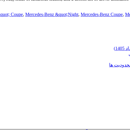
&quot; Coupe
,
Mercedes-Benz &quot;Night
,
Mercedes-Benz Coupe
,
Me
محدودیت ها