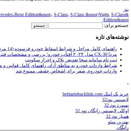
بنز
rcedes-Benz Edition&quot;
,
S-Class
,
S-Class &quot;Night
,
S-Class
&quot;Night
Edition&quot;
جستجو برای:
نوشته‌های تازه
راهنمای کامل مراحل و شرایط اسقاط خودرو فرسوده (14 مرداد 1405)
مزدا CX-30 مدل ۲۰۲۴ آفتاب خودرو؛ بررسی و مشخصات فنی
ثبت نام سامانه سخا تعویض پلاک و احراز سکونت
شرایط واردات خودرو به مناطق آزاد، راهنمای کامل قوانین و 
واردات خودروی صفر برای اشخاص حقیقی ممنوع شد
.
خرید بک لینک behtarinbacklink.com
لایسنس نود32
پسورد نود 32
اوکلی لایسنس رایگان نود 32
همیار نود 32
بهترین سئو
رایگان