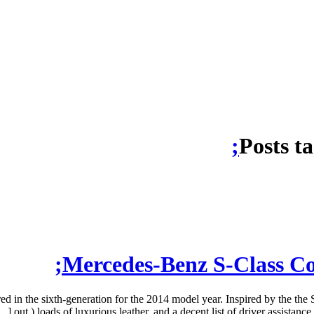
Posts t
Mercedes-Benz S-Class C
 the sixth-generation for the 2014 model year. Inspired by the the S-C
out,) loads of luxurious leather, and a decent list of driver assistance 