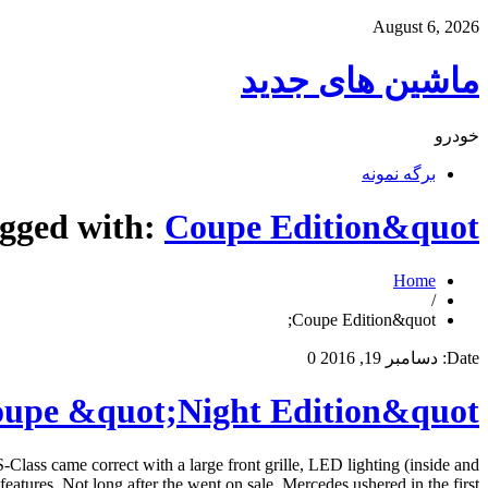
August 6, 2026
ماشین های جدید
خودرو
برگه نمونه
agged with:
Coupe Edition&quot;
Home
/
Coupe Edition&quot;
Date:
دسامبر 19, 2016
0
oupe &quot;Night Edition&quot;
lass came correct with a large front grille, LED lighting (inside and
features. Not long after the went on sale, Mercedes ushered in the first […]