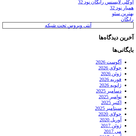
یروس تحت شبکه