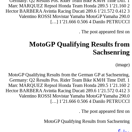
Germany: Q2 Results Pos. Rider 
Marc MARQUEZ Repsol Honda Te
Hector BARBERA Avintia Racing Du
Valentino ROSSI Movistar 
1’21.66
MotoGP Qualif
MotoGP Qualifying Results from t
Germany: Q2 Results Pos. Rider 
Marc MARQUEZ Repsol Honda Te
Hector BARBERA Avintia Racing Du
Valentino ROSSI Movistar 
1’21.66
MotoGP Qualifyi