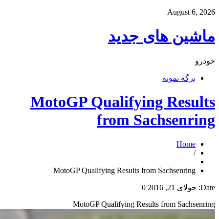
ید
MotoGP Quali
fro
MotoGP Qualifying Re
MotoGP Qualifyi